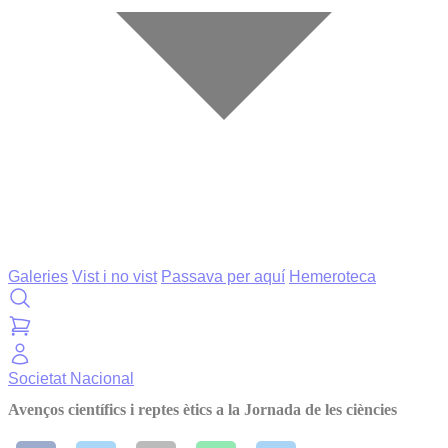
Galeries
Vist i no vist
Passava per aquí
Hemeroteca
Societat
Nacional
Avenços científics i reptes ètics a la Jornada de les ciències