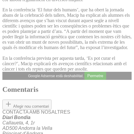
En la conferència ‘El futur dels humans’, que ha obert la jornada
abans de la celebració dels tallers, Macip ha explicat als alumnes els
diferents avenços que s’han viscut durant aquest segle a nivell
científic i quines poden ser les conseqüències o problemes ètics que
es poden plantejar a partir d’ara. “A partir del moment que vam
poder llegir la informació genètica que contenen les nostres cèl·lules,
es van obrir un munt de noves possibilitats, la més extrema de les
quals és modificar els humans del futur”, ha exposat l’investigador.
En la conferència prevista per aquesta tarda, ‘Es pot curar el
càncer?’, Macip explicarà els avenços científics relacionats amb el
càncer i tots els reptes que queden per assolir.
Permetre
Google Adsense està deshabilitat.
Comentaris
Afegir nou comentari
CONTACTA AMB NOSALTRES
Diari Bondia
Callaueta, 4, 1r
AD500 Andorra la Vella
Principat d'Andorra