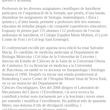
qüestió d’actualitat.
Professors de les diverses assignatures científiques de batxillerat
participen en l’organització de la Jornada, que pretén, d’una banda,
dinamitzar les assignatures de biologia, matemàtiques, i física i
química i, d’altra banda, permetre a professors dels tres sistemes
educatius de treballar plegats i de compartir experiències educatives.
Enguany hi prenen part 155 alumnes i 12 professors de l’escola
andorrana de batxillerat, el Colegio Español María Moliner, el Lycée
Comte de Foix i el Col·legi Sant Ermengol.
El conferenciant escollit per aquesta nova edició ha estat Salvador
Macip. És catedràtic de medicina molecular al Departament de
Biologia Molecular i Cel·lular de la Universitat de Leicester i
director als Estudis de Ciències de la Salut de la Universitat Oberta
de Catalunya. Es va llicenciar en medicina a la Universitat
de Barcelona, on també es va doctorar en fisiopatologia i fisiologia
humana el 1998. Després va iniciar una estada postdoctoral al
Ruttenberg Cancer Center de l’Hospital Mount Sinai de Nova York,
on va ser instructor del Departament de
Ciències Oncològiques. Des del 2008 dirigeix el Laboratori de
Mecanismes del Càncer i l’Envelliment, i la seva recerca ha
contribuït a trobar nous tractaments per a la leucèmia i noves eines
per entendre i modificar l’envelliment. Ha publicat més de quaranta
llibres, una dotzena d’ells de divulgació científica, i
col·labora regularment en diversos mitjans.