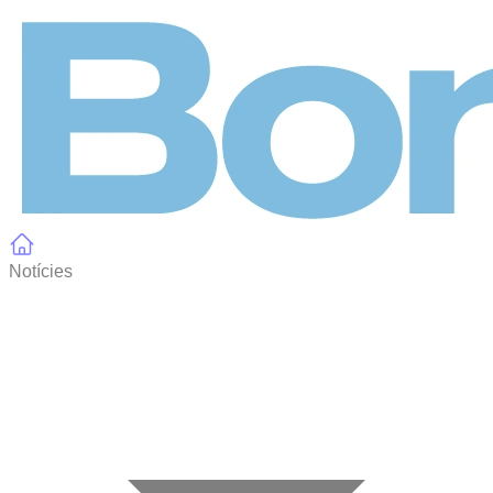
Panell de gestió de galetes
Notícies