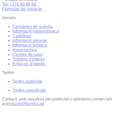
Tel. +376 80 88 88
Formulari de contacte
Serveis
Farmàcies de guàrdia
Informació meteorològica
Cartellera
Informació general
Informació turística
Associacions
Centres de salut
Telèfons d'interès
Enllaços d'interés
Tarifes
Tarifes publicitat
Tarifes classificats
Contacti amb nosaltres per publicitat o qüestions comercials
a
producte@bondia.ad