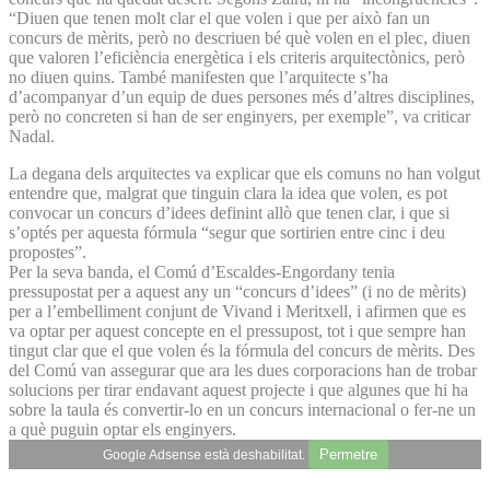
“Diuen que tenen molt clar el que volen i que per això fan un
concurs de mèrits, però no descriuen bé què volen en el plec, diuen
que valoren l’eficiència energètica i els criteris arquitectònics, però
no diuen quins. També manifesten que l’arquitecte s’ha
d’acompanyar d’un equip de dues persones més d’altres disciplines,
però no concreten si han de ser enginyers, per exemple”, va criticar
Nadal.
La degana dels arquitectes va explicar que els comuns no han volgut
entendre que, malgrat que tinguin clara la idea que volen, es pot
convocar un concurs d’idees definint allò que tenen clar, i que si
s’optés per aquesta fórmula “segur que sortirien entre cinc i deu
propostes”.
Per la seva banda, el Comú d’Escaldes-Engordany tenia
pressupostat per a aquest any un “concurs d’idees” (i no de mèrits)
per a l’embelliment conjunt de Vivand i Meritxell, i afirmen que es
va optar per aquest concepte en el pressupost, tot i que sempre han
tingut clar que el que volen és la fórmula del concurs de mèrits. Des
del Comú van assegurar que ara les dues corporacions han de trobar
solucions per tirar endavant aquest projecte i que algunes que hi ha
sobre la taula és convertir-lo en un concurs internacional o fer-ne un
a què puguin optar els enginyers.
Permetre
Google Adsense està deshabilitat.