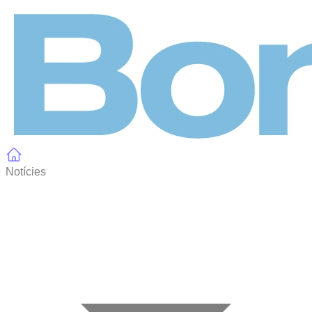
Panell de gestió de galetes
Notícies