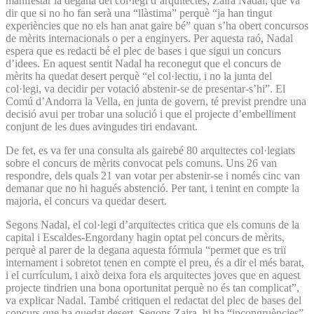
manifestar la degana del col·legi d’arquitectes, Zaira Nadal, que va
dir que si no ho fan serà una “llàstima” perquè “ja han tingut
experiències que no els han anat gaire bé” quan s’ha obert concursos
de mèrits internacionals o per a enginyers. Per aquesta raó, Nadal
espera que es redacti bé el plec de bases i que sigui un concurs
d’idees. En aquest sentit Nadal ha reconegut que el concurs de
mèrits ha quedat desert perquè “el col·lectiu, i no la junta del
col·legi, va decidir per votació abstenir-se de presentar-s’hi”. El
Comú d’Andorra la Vella, en junta de govern, té previst prendre una
decisió avui per trobar una solució i que el projecte d’embelliment
conjunt de les dues avingudes tiri endavant.
De fet, es va fer una consulta als gairebé 80 arquitectes col·legiats
sobre el concurs de mèrits convocat pels comuns. Uns 26 van
respondre, dels quals 21 van votar per abstenir-se i només cinc van
demanar que no hi ha­gués abstenció. Per tant, i tenint en compte la
majoria, el concurs va quedar desert.
Segons Nadal, el col·legi d’arquitectes critica que els comuns de la
capital i Escaldes-Engordany hagin optat pel concurs de mèrits,
perquè al parer de la degana aquesta fórmula “permet que es triï
internament i sobretot tenen en compte el preu, és a dir el més barat,
i el currículum, i això deixa fora els arquitectes joves que en aquest
projecte tindrien una bona oportunitat perquè no és tan complicat”,
va explicar Nadal. També critiquen el redactat del plec de bases del
concurs que ha quedat desert. Segons Zaira, hi ha “incongruències”.