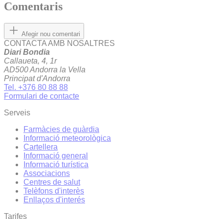
Comentaris
Afegir nou comentari
CONTACTA AMB NOSALTRES
Diari Bondia
Callaueta, 4, 1r
AD500 Andorra la Vella
Principat d'Andorra
Tel. +376 80 88 88
Formulari de contacte
Serveis
Farmàcies de guàrdia
Informació meteorològica
Cartellera
Informació general
Informació turística
Associacions
Centres de salut
Telèfons d'interès
Enllaços d'interés
Tarifes