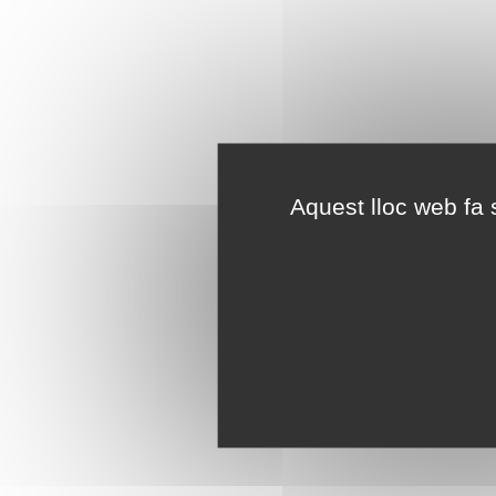
Aquest lloc web fa s