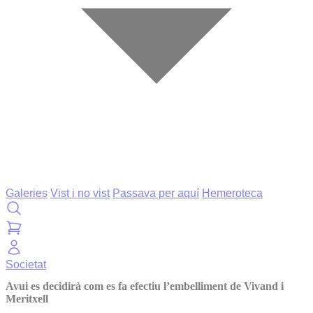
Galeries
Vist i no vist
Passava per aquí
Hemeroteca
Societat
Avui es decidirà com es fa efectiu l’embelliment de Vivand i
Meritxell