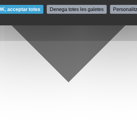
K, acceptar totes
Denega totes les galetes
Personalit