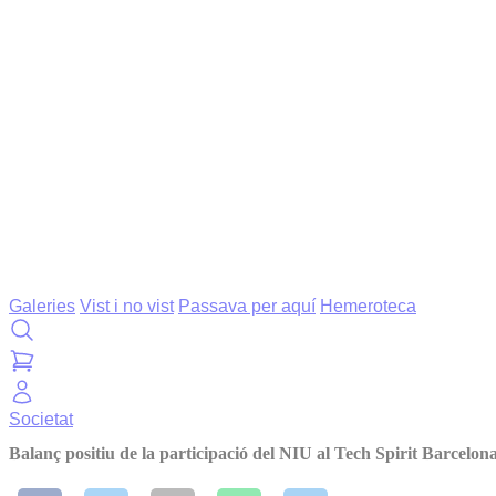
Galeries
Vist i no vist
Passava per aquí
Hemeroteca
Societat
Balanç positiu de la participació del NIU al Tech Spirit Barcelon