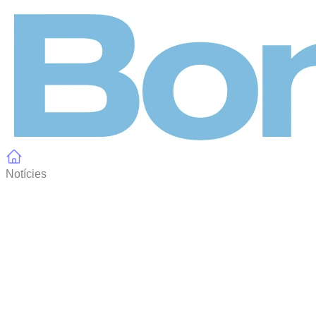
Panell de gestió de galetes
Notícies