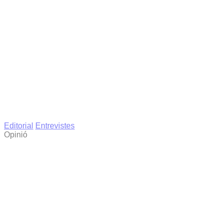
Editorial
Entrevistes
Opinió