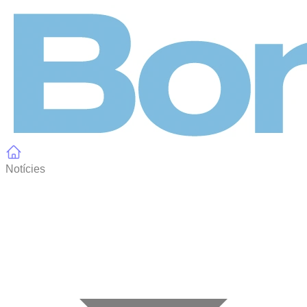
Panell de gestió de galetes
Notícies