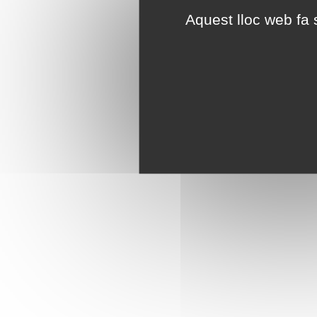
Aquest lloc web fa s