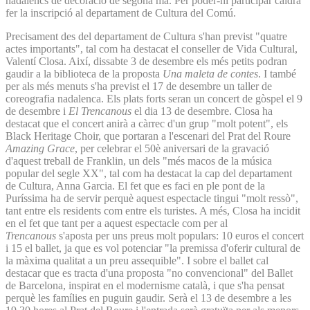
nadalencs de decoració de segona mà. Per poder-hi participar caldrà
fer la inscripció al departament de Cultura del Comú.
Precisament des del departament de Cultura s'han previst "quatre
actes importants", tal com ha destacat el conseller de Vida Cultural,
Valentí Closa. Així, dissabte 3 de desembre els més petits podran
gaudir a la biblioteca de la proposta
Una maleta de contes
. I també
per als més menuts s'ha previst el 17 de desembre un taller de
coreografia nadalenca. Els plats forts seran un concert de gòspel el 9
de desembre i
El Trencanous
el dia 13 de desembre. Closa ha
destacat que el concert anirà a càrrec d'un grup "molt potent", els
Black Heritage Choir, que portaran a l'escenari del Prat del Roure
Amazing Grace
, per celebrar el 50è aniversari de la gravació
d'aquest treball de Franklin, un dels "més macos de la música
popular del segle XX", tal com ha destacat la cap del departament
de Cultura, Anna Garcia. El fet que es faci en ple pont de la
Puríssima ha de servir perquè aquest espectacle tingui "molt ressò",
tant entre els residents com entre els turistes. A més, Closa ha incidit
en el fet que tant per a aquest espectacle com per al
Trencanous
s'aposta per uns preus molt populars: 10 euros el concert
i 15 el ballet, ja que es vol potenciar "la premissa d'oferir cultural de
la màxima qualitat a un preu assequible". I sobre el ballet cal
destacar que es tracta d'una proposta "no convencional" del Ballet
de Barcelona, inspirat en el modernisme català, i que s'ha pensat
perquè les famílies en puguin gaudir. Serà el 13 de desembre a les