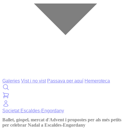
Galeries
Vist i no vist
Passava per aquí
Hemeroteca
Societat
Escaldes-Engordany
Ballet, gòspel, mercat d'Advent i propostes per als més petits
per celebrar Nadal a Escaldes-Engordany