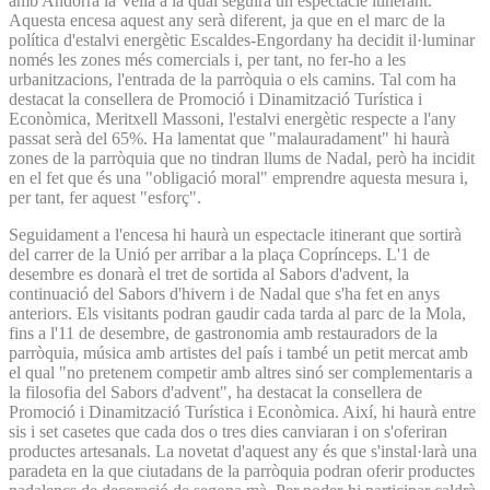
amb Andorra la Vella a la qual seguirà un espectacle itinerant.
Aquesta encesa aquest any serà diferent, ja que en el marc de la
política d'estalvi energètic Escaldes-Engordany ha decidit il·luminar
només les zones més comercials i, per tant, no fer-ho a les
urbanitzacions, l'entrada de la parròquia o els camins. Tal com ha
destacat la consellera de Promoció i Dinamització Turística i
Econòmica, Meritxell Massoni, l'estalvi energètic respecte a l'any
passat serà del 65%. Ha lamentat que "malauradament" hi haurà
zones de la parròquia que no tindran llums de Nadal, però ha incidit
en el fet que és una "obligació moral" emprendre aquesta mesura i,
per tant, fer aquest "esforç".
Seguidament a l'encesa hi haurà un espectacle itinerant que sortirà
del carrer de la Unió per arribar a la plaça Coprínceps. L'1 de
desembre es donarà el tret de sortida al Sabors d'advent, la
continuació del Sabors d'hivern i de Nadal que s'ha fet en anys
anteriors. Els visitants podran gaudir cada tarda al parc de la Mola,
fins a l'11 de desembre, de gastronomia amb restauradors de la
parròquia, música amb artistes del país i també un petit mercat amb
el qual "no pretenem competir amb altres sinó ser complementaris a
la filosofia del Sabors d'advent", ha destacat la consellera de
Promoció i Dinamització Turística i Econòmica. Així, hi haurà entre
sis i set casetes que cada dos o tres dies canviaran i on s'oferiran
productes artesanals. La novetat d'aquest any és que s'instal·larà una
paradeta en la que ciutadans de la parròquia podran oferir productes