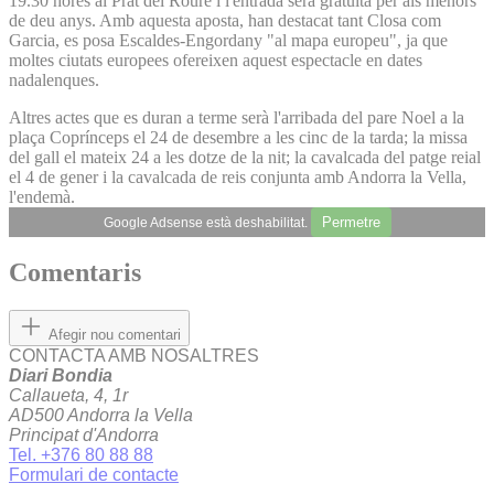
19.30 hores al Prat del Roure i l'entrada serà gratuïta per als menors
de deu anys. Amb aquesta aposta, han destacat tant Closa com
Garcia, es posa Escaldes-Engordany "al mapa europeu", ja que
moltes ciutats europees ofereixen aquest espectacle en dates
nadalenques.
Altres actes que es duran a terme serà l'arribada del pare Noel a la
plaça Coprínceps el 24 de desembre a les cinc de la tarda; la missa
del gall el mateix 24 a les dotze de la nit; la cavalcada del patge reial
el 4 de gener i la cavalcada de reis conjunta amb Andorra la Vella,
l'endemà.
Permetre
Google Adsense està deshabilitat.
Comentaris
Afegir nou comentari
CONTACTA AMB NOSALTRES
Diari Bondia
Callaueta, 4, 1r
AD500 Andorra la Vella
Principat d'Andorra
Tel. +376 80 88 88
Formulari de contacte