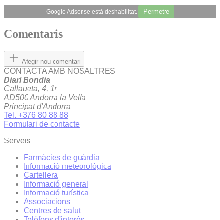
Permetre
Google Adsense està deshabilitat.
Comentaris
Afegir nou comentari
CONTACTA AMB NOSALTRES
Diari Bondia
Callaueta, 4, 1r
AD500 Andorra la Vella
Principat d'Andorra
Tel. +376 80 88 88
Formulari de contacte
Serveis
Farmàcies de guàrdia
Informació meteorològica
Cartellera
Informació general
Informació turística
Associacions
Centres de salut
Telèfons d'interès