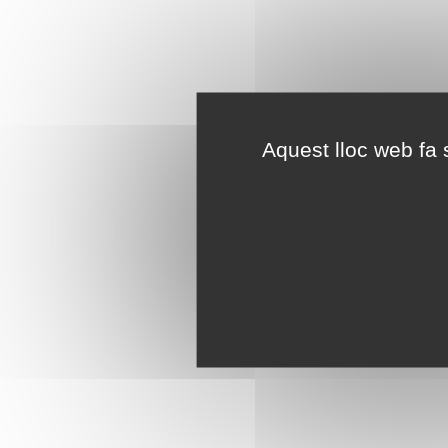
Aquest lloc web fa s