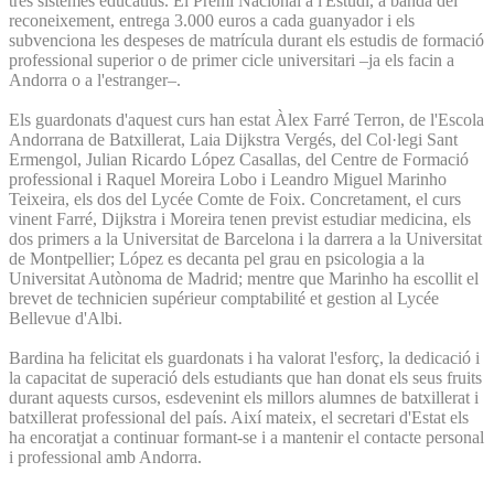
tres sistemes educatius. El Premi Nacional a l'Estudi, a banda del
reconeixement, entrega 3.000 euros a cada guanyador i els
subvenciona les despeses de matrícula durant els estudis de formació
professional superior o de primer cicle universitari –ja els facin a
Andorra o a l'estranger–.
Els guardonats d'aquest curs han estat Àlex Farré Terron, de l'Escola
Andorrana de Batxillerat, Laia Dijkstra Vergés, del Col·legi Sant
Ermengol, Julian Ricardo López Casallas, del Centre de Formació
professional i Raquel Moreira Lobo i Leandro Miguel Marinho
Teixeira, els dos del Lycée Comte de Foix. Concretament, el curs
vinent Farré, Dijkstra i Moreira tenen previst estudiar medicina, els
dos primers a la Universitat de Barcelona i la darrera a la Universitat
de Montpellier; López es decanta pel grau en psicologia a la
Universitat Autònoma de Madrid; mentre que Marinho ha escollit el
brevet de technicien supérieur comptabilité et gestion al Lycée
Bellevue d'Albi.
Bardina ha felicitat els guardonats i ha valorat l'esforç, la dedicació i
la capacitat de superació dels estudiants que han donat els seus fruits
durant aquests cursos, esdevenint els millors alumnes de batxillerat i
batxillerat professional del país. Així mateix, el secretari d'Estat els
ha encoratjat a continuar formant-se i a mantenir el contacte personal
i professional amb Andorra.