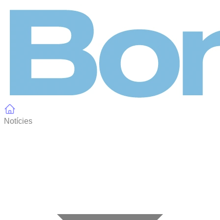
Panell de gestió de galetes
Notícies