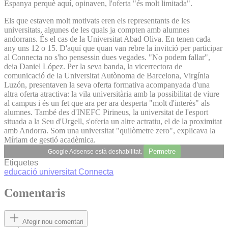
Espanya perquè aquí, opinaven, l'oferta "és molt limitada".
Els que estaven molt motivats eren els representants de les
universitats, algunes de les quals ja compten amb alumnes
andorrans. És el cas de la Universitat Abad Oliva. En tenen cada
any uns 12 o 15. D'aquí que quan van rebre la invitció per participar
al Connecta no s'ho pensessin dues vegades. "No podem fallar",
deia Daniel López. Per la seva banda, la vicerrectora de
comunicació de la Universitat Autònoma de Barcelona, Virgínia
Luzón, presentaven la seva oferta formativa acompanyada d'una
altra oferta atractiva: la vila universitària amb la possibilitat de viure
al campus i és un fet que ara per ara desperta "molt d'interès" als
alumnes. També des d'INEFC Pirineus, la universitat de l'esport
situada a la Seu d'Urgell, s'oferia un altre actratiu, el de la proximitat
amb Andorra. Som una universitat "quilòmetre zero", explicava la
Míriam de gestió acadèmica.
Permetre
Google Adsense està deshabilitat.
Etiquetes
educació
universitat
Connecta
Comentaris
Afegir nou comentari