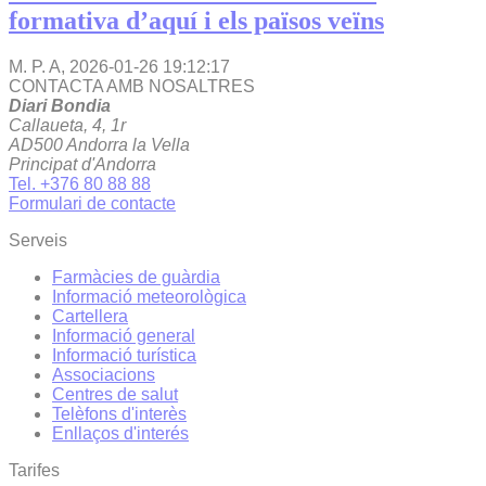
formativa d’aquí i els països veïns
M. P. A,
2026-01-26 19:12:17
CONTACTA AMB NOSALTRES
Diari Bondia
Callaueta, 4, 1r
AD500 Andorra la Vella
Principat d'Andorra
Tel. +376 80 88 88
Formulari de contacte
Serveis
Farmàcies de guàrdia
Informació meteorològica
Cartellera
Informació general
Informació turística
Associacions
Centres de salut
Telèfons d'interès
Enllaços d'interés
Tarifes