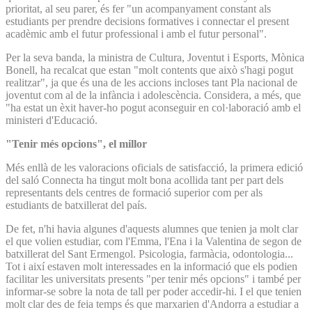
prioritat, al seu parer, és fer "un acompanyament constant als
estudiants per prendre decisions formatives i connectar el present
acadèmic amb el futur professional i amb el futur personal".
Per la seva banda, la ministra de Cultura, Joventut i Esports, Mònica
Bonell, ha recalcat que estan "molt contents que això s'hagi pogut
realitzar", ja que és una de les accions incloses tant Pla nacional de
joventut com al de la infància i adolescència. Considera, a més, que
"ha estat un èxit haver-ho pogut aconseguir en col·laboració amb el
ministeri d'Educació.
"Tenir més opcions", el millor
Més enllà de les valoracions oficials de satisfacció, la primera edició
del saló Connecta ha tingut molt bona acollida tant per part dels
representants dels centres de formació superior com per als
estudiants de batxillerat del país.
De fet, n'hi havia algunes d'aquests alumnes que tenien ja molt clar
el que volien estudiar, com l'Emma, l'Ena i la Valentina de segon de
batxillerat del Sant Ermengol. Psicologia, farmàcia, odontologia...
Tot i així estaven molt interessades en la informació que els podien
facilitar les universitats presents "per tenir més opcions" i també per
informar-se sobre la nota de tall per poder accedir-hi. I el que tenien
molt clar des de feia temps és que marxarien d'Andorra a estudiar a