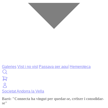
Galeries
Vist i no vist
Passava per aquí
Hemeroteca
Societat
Andorra la Vella
Baró: "Connecta ha vingut per quedar-se, créixer i consolidar-
se"