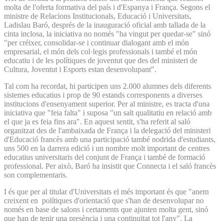
molta de l'oferta formativa del país i d'Espanya i França. Segons el
ministre de Relacions Institucionals, Educació i Universitats,
Ladislau Baró, després de la inauguració oficial amb tallada de la
cinta inclosa, la iniciativa no només "ha vingut per quedar-se" sinó
"per créixer, consolidar-se i continuar dialogant amb el món
empresarial, el món dels col·legis professionals i també el món
educatiu i de les polítiques de joventut que des del ministeri de
Cultura, Joventut i Esports estan desenvolupant".
Tal com ha recordat, hi participen uns 2.000 alumnes dels diferents
sistemes educatius i prop de 90 estands corresponents a diverses
institucions d'ensenyament superior. Per al ministre, es tracta d'una
iniciativa que "feia falta" i suposa "un salt qualitatiu en relació amb
el que ja es feia fins ara". En aquest sentit, s'ha referit al saló
organitzat des de l'ambaixada de França i la delegació del ministeri
d'Educació francès amb una participació també nodrida d'estudiants,
uns 500 en la darrera edició i un nombre molt important de centres
educatius universitaris del conjunt de França i també de formació
professional. Per això, Baró ha insistit que Connecta i el saló francès
son complementaris.
I és que per al titular d'Universitats el més important és que "anem
creixent en polítiques d'orientació que s'han de desenvolupar no
només en base de salons i certaments que ajunten molta gent, sinó
que han de tenir una presència i una continuïtat tot l'any". La