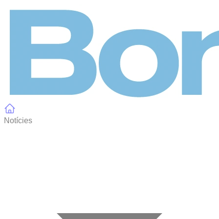
Panell de gestió de galetes
Notícies