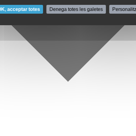
K, acceptar totes
Denega totes les galetes
Personalit