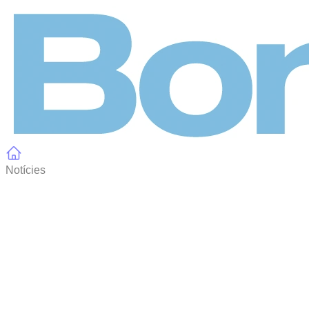
Panell de gestió de galetes
Notícies