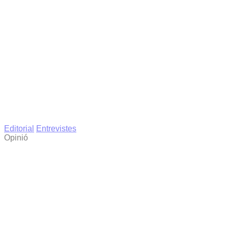
Editorial
Entrevistes
Opinió