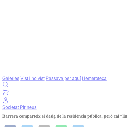
Galeries
Vist i no vist
Passava per aquí
Hemeroteca
Societat
Pirineus
Barrera comparteix el desig de la residència pública, però cal “ll