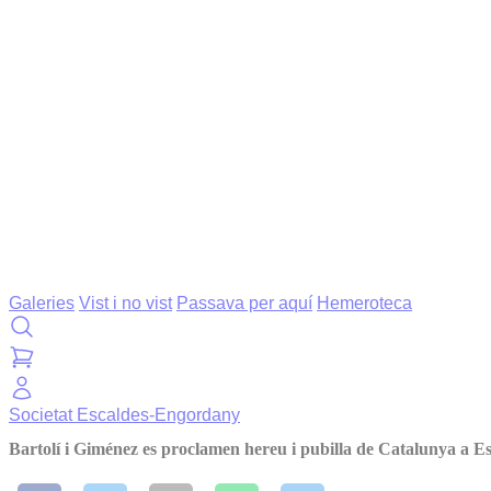
Galeries
Vist i no vist
Passava per aquí
Hemeroteca
Societat
Escaldes-Engordany
Bartolí i Giménez es proclamen hereu i pubilla de Catalunya a E