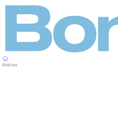
Panell de gestió de galetes
Notícies