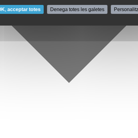
K, acceptar totes
Denega totes les galetes
Personalit