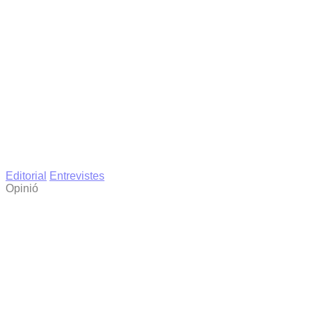
Editorial
Entrevistes
Opinió