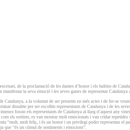
cenari, de la proclamació de les dames d’honor i els fadrins de Cataluny
n manifestar la seva emoció i les seves ganes de representar Catalunya ar
 de Catalunya, a la voluntat de ser presents en més actes i de fer-se veur
aminar dissabte per ser escollits representants de Catalunya i de les sev
Gimenez fossin els representants de Catalunya al llarg d’aquest any vinen
ts com els sortints, es van mostrar molt emocionats i van cridar repetides
tia “molt, molt feliç, i és un honor i un privilegi poder representar el p
 ja que “és un cúmul de sentiments i emocions”.