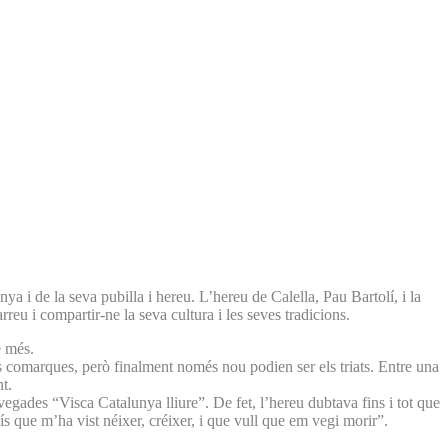
a i de la seva pubilla i hereu. L’hereu de Calella, Pau Bartolí, i la
reu i compartir-ne la seva cultura i les seves tradicions.
e més.
es comarques, però finalment només nou podien ser els triats. Entre una
t.
 vegades “Visca Catalunya lliure”. De fet, l’hereu dubtava fins i tot que
aís que m’ha vist néixer, créixer, i que vull que em vegi morir”.