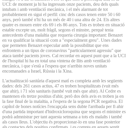
UCI: de moment ja hi ha ingressats onze pacients, deu dels quals
intubats i amb ventilació mecànica, i el més alarmant de tot
probablement en sigui el perfil: cinc dels casos tenen entre 50 i 60
anys, però també n'hi ha un més de 40 i una altra de 24. Els altres
quatre es mouen entre els 69 i els 86 anys. Tots es troben en situació
estable excepte un, molt fràgil, segons el minstre, perquè tenia
antecedents d'una malaltia que requeria cirurgia important: Benazet
en va qualificar la situació com a "especialment greu". Unes dades
que permeten Benazet especular amb la possibilitat que ens
enfrontem a un tipus de coronavirus "particularment agressiu" que
ataca també pacients joves. Cal recordar en aquest punt que a la UCI
de l'hospital hi ha en total una vintena de llits amb ventilació
mecànica, i que s'està a l'espera que n'arribin noves unitats
encomanades a Israel, Rússia i la Xina.
L'actualització sanitària d'aquest matí es completa amb les següents
dades: dels 261 casos actius, 47 es troben hospitalitzats (vuit més
que ahir), i 71 són sanitaris (també vuit més que ahir). Al Cedre es
mantenen els tretze positius d'ahir, però dos dels avis es troben ja en
la fase final de la malaltia, a l'espera de la segona PCR negativa. El
capítol de bones notícies l'encapçala sens dubte l'arribada per fi ahir
d'una partida important d'hidroxicloroquina que segons el ministre es
podrà admnistrar per tant aquesta setmana a tots els malalts i també
als casos lleus. L'objectiu és proporcionar-lo en una fase posterior
als contactes dels positius confirmats, i es compta en aquets sentit