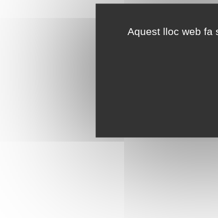
Aquest lloc web fa s