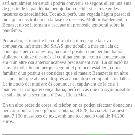
està actualment en estudi i podria convertir-se segons ell en una eina
de gestió de la pandèmia, per ajudar a decidir si es relaxen les
mesures extraordinàries. Tot això, però, una vegada hàgim passat el
pic i quan ens trobem en la fase de descens. Molt probablement, a
Benazet no se li tornarà a escapar un pronòstic temporal sobre la
pandèmia.
Per acabar, el ministre ha confirmat en directe que la seva
companya, infermera del SAAS que treballa a més en l'ala de
contagiats per coronavirus, ha donat positiu i que per tant haurà
d'allargar quinze dies més el confinament que com a contacte que
era d'un altre csa anterior acabava precisament avui. La situació ha
canviat radicalment, perquè seguint el protocol establert, com a
familiar d'un positiu es considera que el mateix Benazet és un altre
cas positiu i que abans o després acabarà desenvolupant la malaltia.
La intenció del ministre és continuar al capdavant de la crisi i
mantenir la compareixença diària, però en cas que no sigui possible
el substituirà la secretària d'Estat, Elena Mas.
En un altre ordre de coses, el telèfon on es poden efectuar donacions
per contribuir a l'emergència sanitària, el 828, havia rebut aquest
matí 7.100 missatges de text, amb una recaptació total de 14.200
euros.