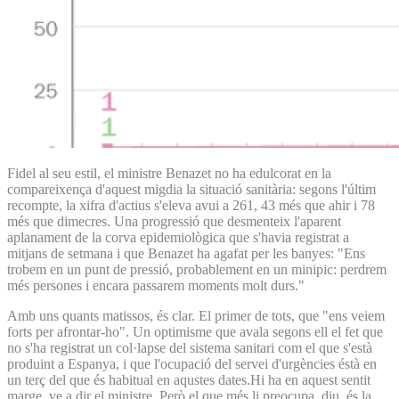
Fidel al seu estil, el ministre Benazet no ha edulcorat en la
compareixença d'aquest migdia la situació sanitària: segons l'últim
recompte, la xifra d'actius s'eleva avui a 261, 43 més que ahir i 78
més que dimecres. Una progressió que desmenteix l'aparent
aplanament de la corva epidemiològica que s'havia registrat a
mitjans de setmana i que Benazet ha agafat per les banyes: "Ens
trobem en un punt de pressió, probablement en un minipic: perdrem
més persones i encara passarem moments molt durs."
Amb uns quants matissos, és clar. El primer de tots, que "ens veiem
forts per afrontar-ho". Un optimisme que avala segons ell el fet que
no s'ha registrat un col·lapse del sistema sanitari com el que s'està
produint a Espanya, i que l'ocupació del servei d'urgències éstà en
un terç del que és habitual en aqustes dates.Hi ha en aquest sentit
marge, ve a dir el ministre. Però el que més li preocupa, diu, és la