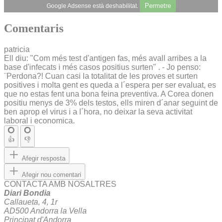
Permetre
Google Adsense està deshabilitat.
Comentaris
patricia
Ell diu: "Com més test d'antigen fas, més avall arribes a la
base d'infecats i més casos positius surten" . - Jo penso:
¨Perdona?! Cuan casi la totalitat de les proves et surten
positives i molta gent es queda a l´espera per ser evaluat, es
que no estas fent una bona feina preventiva. A Corea donen
positiu menys de 3% dels testos, ells miren d´anar seguint de
ben aprop el virus i a l´hora, no deixar la seva activitat
laboral i economica.
👍
👎
Afegir resposta
Afegir nou comentari
CONTACTA AMB NOSALTRES
Diari Bondia
Callaueta, 4, 1r
AD500 Andorra la Vella
Principat d'Andorra