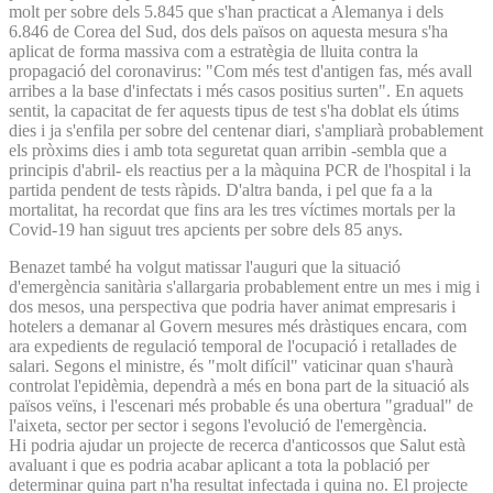
molt per sobre dels 5.845 que s'han practicat a Alemanya i dels
6.846 de Corea del Sud, dos dels països on aquesta mesura s'ha
aplicat de forma massiva com a estratègia de lluita contra la
propagació del coronavirus: "Com més test d'antigen fas, més avall
arribes a la base d'infectats i més casos positius surten". En aquets
sentit, la capacitat de fer aquests tipus de test s'ha doblat els útims
dies i ja s'enfila per sobre del centenar diari, s'ampliarà probablement
els pròxims dies i amb tota seguretat quan arribin -sembla que a
principis d'abril- els reactius per a la màquina PCR de l'hospital i la
partida pendent de tests ràpids. D'altra banda, i pel que fa a la
mortalitat, ha recordat que fins ara les tres víctimes mortals per la
Covid-19 han siguut tres apcients per sobre dels 85 anys.
Benazet també ha volgut matissar l'auguri que la situació
d'emergència sanitària s'allargaria probablement entre un mes i mig i
dos mesos, una perspectiva que podria haver animat empresaris i
hotelers a demanar al Govern mesures més dràstiques encara, com
ara expedients de regulació temporal de l'ocupació i retallades de
salari. Segons el ministre, és "molt difícil" vaticinar quan s'haurà
controlat l'epidèmia, dependrà a més en bona part de la situació als
països veïns, i l'escenari més probable és una obertura "gradual" de
l'aixeta, sector per sector i segons l'evolució de l'emergència.
Hi podria ajudar un projecte de recerca d'anticossos que Salut està
avaluant i que es podria acabar aplicant a tota la població per
determinar quina part n'ha resultat infectada i quina no. El projecte