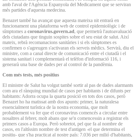
amb l'aval de l'Agència Espanyola del Medicament que se serviran
més partides d'aquesta medecina.
Benazet també ha avançat que aquesta mateixa nit entrarà en
funcionament una plataforma web de control epidemiològic i de
símptomes a
coronavirus.govern.ad
, que permetrà l'autoavaluació
dels ciutadans que tinguin sospites sobre el seu estat de salut. Així
mateix, rebrà recomanacions sanitàries i si els símptomes es
confirmen o s'agreugen s'activaran els serveis mèdics. Servirà, diu el
ministre, com a canal directe de comunicació entre el ciutadà i el
sistema sanitari i complementarà el telèfon d'informació 116, i
generarà una base de dades per al control de la pandèmia.
Com més tests, més positius
El ministre de Salut ha volgut també sortir al pas de dades alarmants
com ara el rànquing mundial de casos per habitants i de difunts per
habitants: Adorra ocupa la quarta posició en tots dos casos, però
Benazet ho ha matissat amb dos apunts: primer, la naturalesa
essencialment turística de la nostra economia, que molt
probablement va fer que el coronavirus comencés a circular entre
nosaltres al febrer, molt abans que se'n comencessin a registrar els
primers casos a Europa. Però sobretot, pel que fa al nombre de
casos, en l'altíssim nombre de test d'antigen -el que determina el
positiu- que s'ha practicat al nostre país: 7.036 per milió d'habitants,