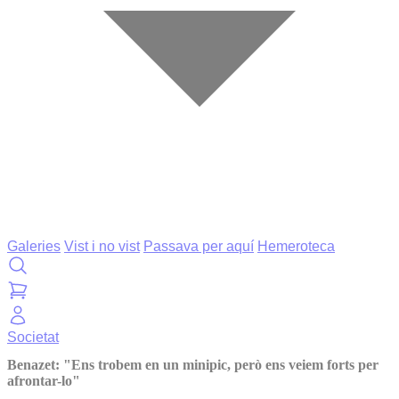
Galeries
Vist i no vist
Passava per aquí
Hemeroteca
Societat
Benazet: "Ens trobem en un minipic, però ens veiem forts per
afrontar-lo"