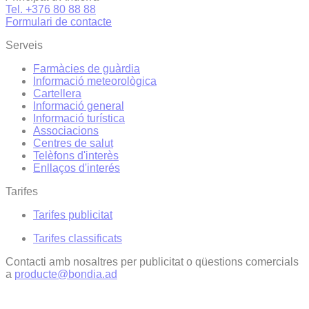
Tel. +376 80 88 88
Formulari de contacte
Serveis
Farmàcies de guàrdia
Informació meteorològica
Cartellera
Informació general
Informació turística
Associacions
Centres de salut
Telèfons d'interès
Enllaços d'interés
Tarifes
Tarifes publicitat
Tarifes classificats
Contacti amb nosaltres per publicitat o qüestions comercials
a
producte@bondia.ad