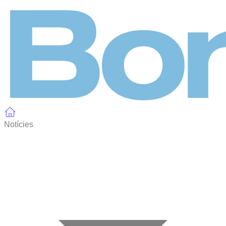
Panell de gestió de galetes
Notícies