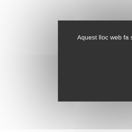
Aquest lloc web fa s