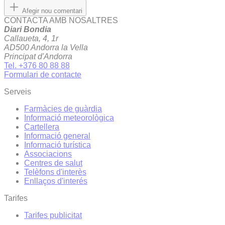
Afegir nou comentari
CONTACTA AMB NOSALTRES
Diari Bondia
Callaueta, 4, 1r
AD500 Andorra la Vella
Principat d'Andorra
Tel. +376 80 88 88
Formulari de contacte
Serveis
Farmàcies de guàrdia
Informació meteorològica
Cartellera
Informació general
Informació turística
Associacions
Centres de salut
Telèfons d'interès
Enllaços d'interés
Tarifes
Tarifes publicitat