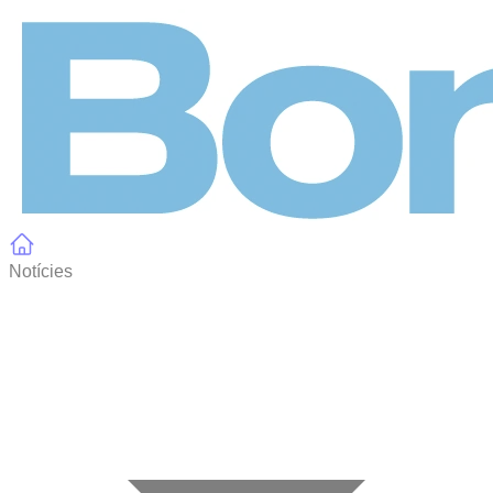
Panell de gestió de galetes
Notícies