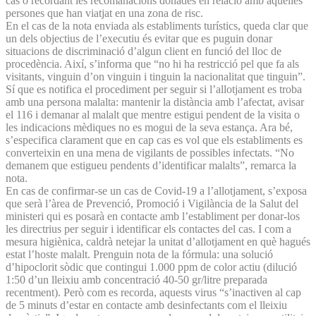
cas o recordant les recomanacions donades en relació amb aquelles
persones que han viatjat en una zona de risc.
En el cas de la nota enviada als establiments turístics, queda clar que
un dels objectius de l’executiu és evitar que es puguin donar
situacions de discriminació d’algun client en funció del lloc de
procedència. Així, s’informa que “no hi ha restricció pel que fa als
visitants, vinguin d’on vinguin i tinguin la nacionalitat que tinguin”.
Sí que es notifica el procediment per seguir si l’allotjament es troba
amb una persona malalta: mantenir la distància amb l’afectat, avisar
el 116 i demanar al malalt que mentre estigui pendent de la visita o
les indicacions mèdiques no es mogui de la seva estança. Ara bé,
s’especifica clarament que en cap cas es vol que els establiments es
converteixin en una mena de vigilants de possibles infectats. “No
demanem que estigueu pendents d’identificar malalts”, remarca la
nota.
En cas de confirmar-se un cas de Covid-19 a l’allotjament, s’exposa
que serà l’àrea de Prevenció, Promoció i Vigilància de la Salut del
ministeri qui es posarà en contacte amb l’establiment per donar-los
les directrius per seguir i identificar els contactes del cas. I com a
mesura higiènica, caldrà netejar la unitat d’allotjament en què hagués
estat l’hoste malalt. Prenguin nota de la fórmula: una solució
d’hipoclorit sòdic que contingui 1.000 ppm de color actiu (dilució
1:50 d’un lleixiu amb concentració 40-50 gr/litre preparada
recentment). Però com es recorda, aquests virus “s’inactiven al cap
de 5 minuts d’estar en contacte amb desinfectants com el lleixiu