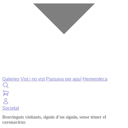
Galeries
Vist i no vist
Passava per aquí
Hemeroteca
Societat
Benvinguts visitants, siguin d’on siguin, sense témer el
coronavirus