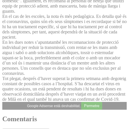
domèstic”. Igualment, es recomana al personal de neteja que utilitzi
equip de protecció adient, amb mascareta, bata de màniga llarga i
guants.
En el cas de les escoles, la nota és més pedagògica. Es detalla què és
el coronavirus, quins són els seus símptomes i es recordaque si bé no
hi ha un tractament específic, sí que hi ha tractament per al control
dels símptomes, per tant, aquest dependrà de la situació de cada
pacient.
En les dues notes s’apuntatambé les recomanacions de protecció
individual per reduir la transmissió, com rentar-se les mans amb
aigua i sabó o amb solucions alcohòliques, tossir o esternudar
tapant-se la boca, preferiblement amb el colze o amb un mocador
d’un sol ús i mantenir una distància d’un mentre amb les altres
persones. Uns consells que es destaca que no són exclusius per al
coronavirus.
Tot plegat, després d’haver superat la primera setmana amb degoteig
constant de possibles casos a l’hospital. S’ha descartat el virus en
quatre ocasions, un està pendent de resultats i hi ha dues dones en
observació domiciliària després d’haver viatjat en un avió procedent
de Milà en el qual també hi anava un cas confirmat de Covid-19.
Permetre
Google Adsense està deshabilitat.
Comentaris