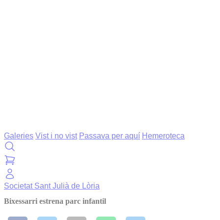
Galeries
Vist i no vist
Passava per aquí
Hemeroteca
Societat
Sant Julià de Lòria
Bixessarri estrena parc infantil