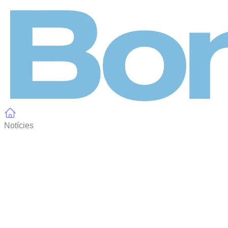
Panell de gestió de galetes
Notícies