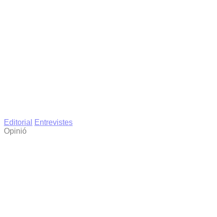
Editorial
Entrevistes
Opinió