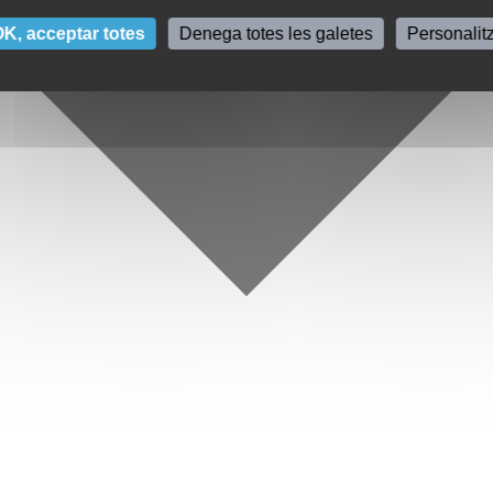
K, acceptar totes
Denega totes les galetes
Personalit