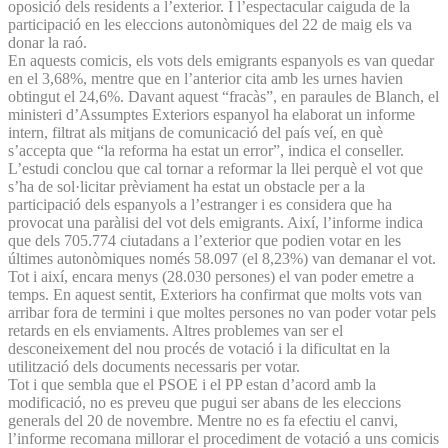
oposició dels residents a l’exterior. I l’espectacular caiguda de la
participació en les eleccions autonòmiques del 22 de maig els va
donar la raó.
En aquests comicis, els vots dels emigrants espanyols es van quedar
en el 3,68%, mentre que en l’anterior cita amb les urnes havien
obtingut el 24,6%. Davant aquest “fracàs”, en paraules de Blanch, el
ministeri d’Assumptes Exteriors espanyol ha elaborat un informe
intern, filtrat als mitjans de comunicació del país veí, en què
s’accepta que “la reforma ha estat un error”, indica el conseller.
L’estudi conclou que cal tornar a reformar la llei perquè el vot que
s’ha de sol·licitar prèviament ha estat un obstacle per a la
participació dels espanyols a l’estranger i es considera que ha
provocat una paràlisi del vot dels emigrants. Així, l’informe indica
que dels 705.774 ciutadans a l’exterior que podien votar en les
últimes autonòmiques només 58.097 (el 8,23%) van demanar el vot.
Tot i així, encara menys (28.030 persones) el van poder emetre a
temps. En aquest sentit, Exteriors ha confirmat que molts vots van
arribar fora de termini i que moltes persones no van poder votar pels
retards en els enviaments. Altres problemes van ser el
desconeixement del nou procés de votació i la dificultat en la
utilització dels documents necessaris per votar.
Tot i que sembla que el PSOE i el PP estan d’acord amb la
modificació, no es preveu que pugui ser abans de les eleccions
generals del 20 de novembre. Mentre no es fa efectiu el canvi,
l’informe recomana millorar el procediment de votació a uns comicis