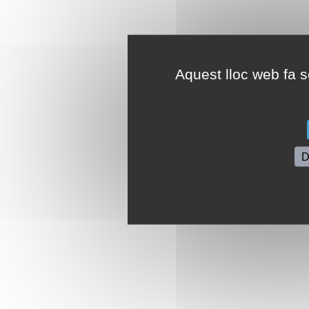
Aquest lloc web fa se
D