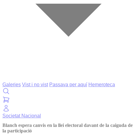
Galeries
Vist i no vist
Passava per aquí
Hemeroteca
Societat
Nacional
Blanch espera canvis en la llei electoral davant de la caiguda de
la participació