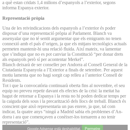
a què estan cridats 1,4 milions d’espanyols a l’exterior, segons
informa Espanya exterior.
Representació pròpia
Una de les reivindicacions dels espanyols a l’exterior és poder
disposar d’una representació pròpia al Parlament. Blanch va
assenyalar que no té sentit argumentar que els emigrants no tenen
connexió amb el país d’origen, ja que els mitjans tecnològics actuals
permeten mantenir-hi una relació fluida. Així mateix, va lamentar
que s’indiqui que no es pot canviar la Constitució “per donar drets
als espanyols però sí per acontentar Merkel”.
Blanch deixarà de ser conseller per Andorra al Consell General de la
Ciutadania Espanyola a l’Exterior a finals de setembre. Per aquest
motiu lamenta que no hagi sorgit cap relleu a l’anterior Consell de
Residents.
Tot i que la convocatòria continuarà oberta fins al novembre, el seu
equip no preveu repetir davant els efectes de la crisi: la meitat ha
hagut de retornar a Espanya i la resta no hi poden dedicar temps per
la caiguda dels sous i la precarització dels llocs de treball. Blanch és
conscient que això representaria un pas enrere, ja que, tal com
indicar, fa quatre anys “ningú a Madrid sabia els problemes d’An­
dorra i ara que començaven a conèixer-los tornarem a no tenir
representació”.
Permetre
Google Adsense està deshabilitat.