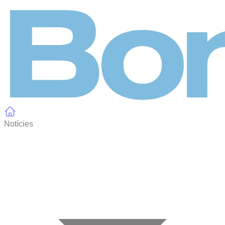
Panell de gestió de galetes
Notícies