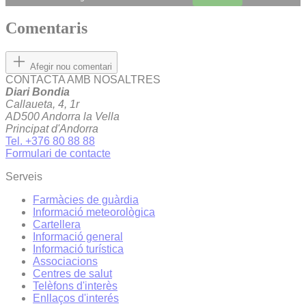
Comentaris
Afegir nou comentari
CONTACTA AMB NOSALTRES
Diari Bondia
Callaueta, 4, 1r
AD500 Andorra la Vella
Principat d'Andorra
Tel. +376 80 88 88
Formulari de contacte
Serveis
Farmàcies de guàrdia
Informació meteorològica
Cartellera
Informació general
Informació turística
Associacions
Centres de salut
Telèfons d'interès
Enllaços d'interés