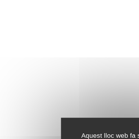
Aquest lloc web fa s