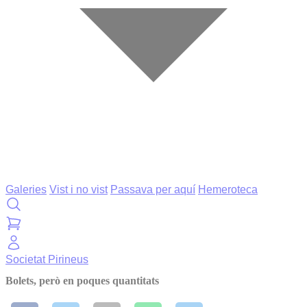
Galeries
Vist i no vist
Passava per aquí
Hemeroteca
Societat
Pirineus
Bolets, però en poques quantitats