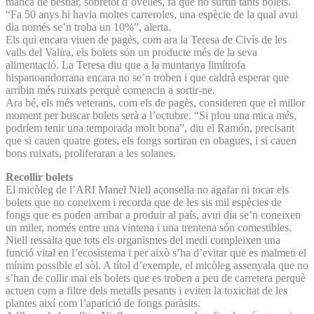
manca de bestiar, sobretot d’ovelles, fa que no surtin tants bolets.
“Fa 50 anys hi havia moltes carreroles, una espècie de la qual avui
dia només se’n troba un 10%”, alerta.
Els qui encara viuen de pagès, com ara la Teresa de Civís de les
valls del Valira, els bolets són un producte més de la seva
alimentació. La Teresa diu que a la muntanya limítrofa
hispanoandorrana encara no se’n troben i que caldrà esperar que
arribin més ruixats perquè comencin a sortir-ne.
Ara bé, els més veterans, com els de pagès, consideren que el millor
moment per buscar bolets serà a l’octubre. “Si plou una mica més,
podríem tenir una temporada molt bona”, diu el Ramón, precisant
que si cauen quatre gotes, els fongs sortiran en obagues, i si cauen
bons ruixats, proliferaran a les solanes.
Recollir bolets
El micòleg de l’ARI Manel Niell aconsella no agafar ni tocar els
bolets que no coneixem i recorda que de les sis mil espècies de
fongs que es poden arribar a produir al país, avui dia se’n coneixen
un miler, només entre una vintena i una trentena són comestibles.
Niell ressalta que tots els organismes del medi compleixen una
funció vital en l’ecosistema i per això s’ha d’evitar que es malmeti el
mínim possible el sòl. A títol d’exemple, el micòleg assenyala que no
s’han de collir mai els bolets que es troben a peu de carretera perquè
actuen com a filtre dels metalls pesants i eviten la toxicitat de les
plantes així com l’aparició de fongs paràsits.