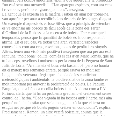
endinsat pels boscos andorrans, apunta que aquest any la producció
“no està sent una meravella”. “Han aparegut espècies, com ara ceps
i rovellons, però no en grans quantitats”, assegura.
La gent que és experta en la matèria i saben on anar per trobar-ne,
van aprofitar per anar a recollir bolets després de les pluges d’agost.
Un exemple d’aquests és el Jose Silva, que a principis de setembre
es va endinsar als boscos de fàcil accés de la zona del Tarter,
d’Ordino i de la Rabassa a la recerca de bolets. “Per començar la
temporada, penso que la quantitat de bolets és la corresponent”,
afirma. En el seu cas, va trobar una gran varietat d’espècies
comestibles com ara ceps, rovellons, potes de perdiu i rossinyols.
Altres, tenen una visió més positiva i asseguren que ara per ara està
sent una “molt bona” collita, com és el cas d’en Marc Tomàs, que ha
trobat ceps, rovellons i moixerons per la zona de la Peguera de Sant
Julià de Lòria. “Ara mateix el bosc està bastant bé, però no hauria
dit el mateix tres setmanes enrere, perquè estava tot molt sec”.
La gent més veterana afegia que a banda de les condicions
meteorològiques i ambientals, la biodiversitat de la zona també és
molt important per afavorir la proliferació de bolets. La Paquita
Brugulat, que a l’època recollia bolets tant a Andorra com a l’Alt
Pirineu, alerta que hi ha un problema greu amb el creixement sense
control de l’herba. “Cada vegada hi ha boscos amb l’herba més alta
perquè no hi ha bestiar que se la mengi, i això fa que el terra no
estigui net perquè els bolets puguin créixer en condicions”, explica.
Precisament el Ramon, un altre veterà boletaire, apunta que la