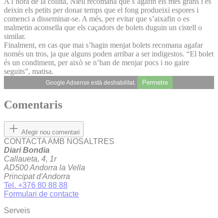
A l’hora de la collita, Niell recomana que s’agafin els més grans i es
deixin els petits per donar temps que el fong produeixi espores i
comenci a disseminar-se. A més, per evitar que s’aixafin o es
malmetin aconsella que els caçadors de bolets duguin un cistell o
similar.
Finalment, en cas que mai s’hagin menjat bolets recomana agafar
només un tros, ja que alguns poden arribar a ser indigestos. “El bolet
és un condiment, per això se n’han de menjar pocs i no gaire
seguits”, matisa.
Permetre
Google Adsense està deshabilitat.
Comentaris
Afegir nou comentari
CONTACTA AMB NOSALTRES
Diari Bondia
Callaueta, 4, 1r
AD500 Andorra la Vella
Principat d'Andorra
Tel. +376 80 88 88
Formulari de contacte
Serveis