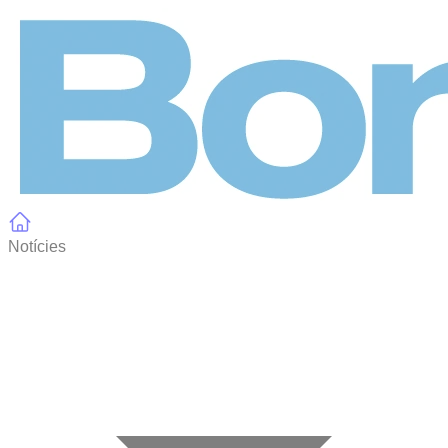
Panell de gestió de galetes
Notícies