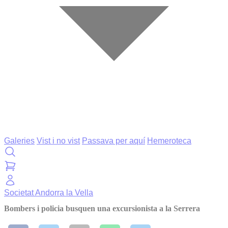
Galeries
Vist i no vist
Passava per aquí
Hemeroteca
Societat
Andorra la Vella
Bombers i policia busquen una excursionista a la Serrera