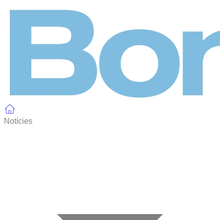
Panell de gestió de galetes
Notícies