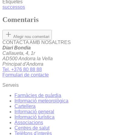
Etiquetes
successos
Comentaris
Afegir nou comentari
CONTACTA AMB NOSALTRES
Diari Bondia
Callaueta, 4, 1r
AD500 Andorra la Vella
Principat d'Andorra
Tel. +376 80 88 88
Formulari de contacte
Serveis
Farmàcies de guàrdia
Informació meteorològica
Cartellera
Informació general
Informació turística
Associacions
Centres de salut
Telèfons d'interès