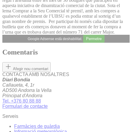
regal i artesania entre les més de 30 botigues que participen en
aquesta iniciativa de dinamització comercial de la ciutat. Sota el
lema Comprar a la Seu Comercial té premi!, amb les compres a
qualsevol establiment de l’UBSU es podia entrar al sorteig d’un
gran nombre de premis. Per participar-hi només calia dipositar la
butlleta que els comerços donaven al moment de fer la compra a
l’urna que es trobava davant del número 71 del carrer Major.
Permetre
Google Adsense està deshabilitat.
Comentaris
Afegir nou comentari
CONTACTA AMB NOSALTRES
Diari Bondia
Callaueta, 4, 1r
AD500 Andorra la Vella
Principat d'Andorra
Tel. +376 80 88 88
Formulari de contacte
Serveis
Farmàcies de guàrdia
Informació meteorològica