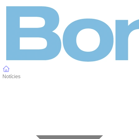
Panell de gestió de galetes
Notícies