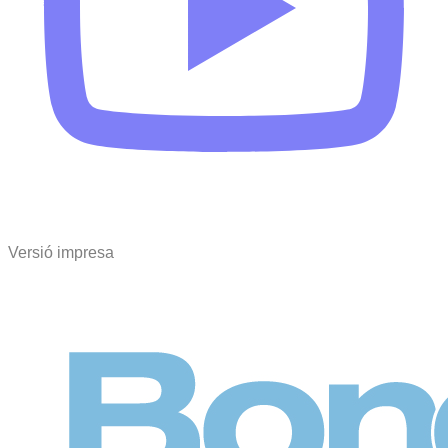
Versió impresa