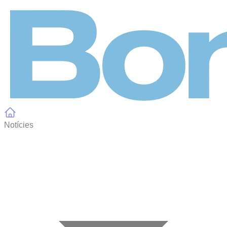
Panell de gestió de galetes
Notícies