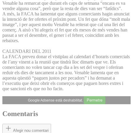
Venable ha remarcat que durant els caps de setmana “encara es va
vendre alguna cosa”, però que la resta de dies van ser “fatídics”.
A més, la FACA ha lamentat que alguns comerciants hagin anunciat
la intenció de fer ofertes el pròxim pont. Un fet que dóna “molt mala
imatge”, i per aquest motiu Venable ha reiterat que cal una llei del
comerç. A això s’hi afegeix el fet que els mesos de més vendes han
passat a ser el desembre, el gener i el febrer, coincidint amb les
rebaixes.
CALENDARI DEL 2011
La FACA preveu donar el vistiplau al calendari d’horaris comercials
de l’any vinent a la reunió que tindrà lloc dimarts que ve. Els
comerciants no volen tancar cap dia a les set del vespre i oferiran
reduir els dies de tancament a les nou. Venable lamenta que en
aquesta qüestió “paguen justos per pecadors” i ha demanat a
l’executiu que deixi obrir els comerços que paguen hores extres i
que sancioni els que no ho facin.
Permetre
Google Adsense està deshabilitat.
Comentaris
Afegir nou comentari