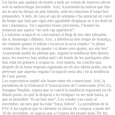
Un factor que ajudarà els hotels a tenir un volum de reserves elevat
serà la meteorologia favorable. Així, Azurmendi ha indicat que fins
ara la neu ha deixat un país fabulós, amb les estacions d’esquí ben
preparades. A més, de cara al cap de setmana s’ha anunciat un canvi
de temps que farà que sigui més agradable desplaçar-se a un destí de
neu i muntanya. Tot i aquestes bones previsions, l’hoteler ha
remarcat que aquest “no serà cap aqüeducte”.
La màxima ocupació es concentrarà al llarg de tres dies (dissabte,
dia 4, diumenge i dilluns). Així, a diferència dels temps de bonança,
els visitants gasten el mínim i escurcen la seva estada i “si abans
venien cinc dies ara són quatre i si abans eren quatre, ara són tres”.
Azurmendi també ha afirmat que, seguint la tendència dels darrers
anys, les reserves han arribat tard i els hotels de les parròquies altes
han estat els primers a ocupar-se. Així mateix, ha conclòs que,
després de la bona resposta registrada en els dos últims ponts, era de
preveure que aquesta vegada l’ocupació seria alta i en la tendència
de l’any passat.
Les expectatives també són bones entre els comerciants. Així, la
presidenta de la Federació d’Associacions de Comerciants (FACA),
Susagna Venable, espera que es canviï la tendència registrada en els
últims ponts, en què la despesa a les botigues va ser molt baixa, ja
que el desembre “és un bon mes”. Les vendes van caure al
novembre, un mes que ha estat “força dolent”. La presidenta de la
FACA ha explicat que la clientela va deixar de comprar a partir del
10 de novembre, se suposa que a l’espera del proper pont. De fet,