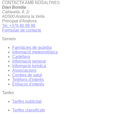
CONTACTA AMB NOSALTRES
Diari Bondia
Callaueta, 4, 1r
AD500 Andorra la Vella
Principat d'Andorra
Tel. +376 80 88 88
Formulari de contacte
Serveis
Farmàcies de guàrdia
Informació meteorològica
Cartellera
Informació general
Informació turística
Associacions
Centres de salut
Telèfons d'interès
Enllaços d'interés
Tarifes
Tarifes publicitat
Tarifes classificats