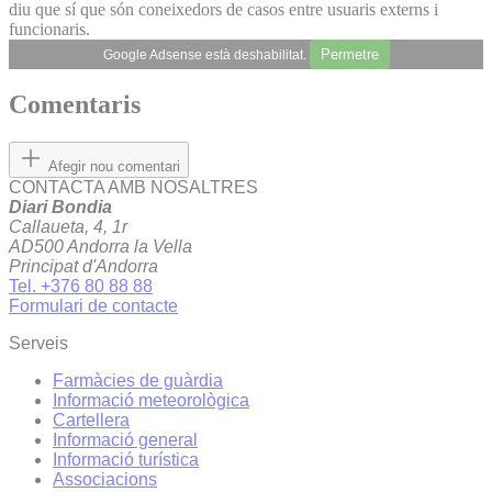
diu que sí que són coneixedors de casos entre usuaris externs i
funcionaris.
Permetre
Google Adsense està deshabilitat.
Comentaris
Afegir nou comentari
CONTACTA AMB NOSALTRES
Diari Bondia
Callaueta, 4, 1r
AD500 Andorra la Vella
Principat d'Andorra
Tel. +376 80 88 88
Formulari de contacte
Serveis
Farmàcies de guàrdia
Informació meteorològica
Cartellera
Informació general
Informació turística
Associacions