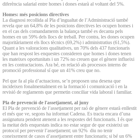
diferència salarial entre homes i dones estarà al voltant del 5%.
Homes: més posicions directives
La diagnosi recollida al Pla d’ingualtat de l’Administració també
revela que un 64,8% de les posicions directives les ocupen homes i
en el cas dels comandaments la balança també es decanta pels
homes en un 59% dels llocs de treball. Per contra, les dones ocupen
majoritàriament els llocs tècnics (69,2%) i administratius (61,5%).
Quant a les valoracions qualitatives, un 70% dels 437 funcionaris
que han respost les enquestes consideren que homes i dones tenen
les mateixes oportunitats i un 72% no creuen que el gènere influeixi
en les contractacions. Ara bé, en relació als processos interns de
promoció professional sí que un 41% creu que no.
Pel que fa al pla d’actuacions, se’n proposen una desena que
incideixen fonalmentalment en la formació i comunicació i en la
revisió de reglaments que permetin conciliar vida laboral i familiar.
Pla de prevenció de l'assetjament, al juny
El Pla de prevenció de l’assetjament per raó de gènere estarà enllestit
el més que ve, segons ha informat Cadena. Es tracta encara d’una
assignatura pendent atenent a les respostes del funcionaris. I és que
la meitat dels enquestats indica no estar segur de que existeixi un
protocol per prevenir l’assetjament; un 92% diu no tenir
coneixement de casos d’assetjament entre funcionaris; si bé un 6%