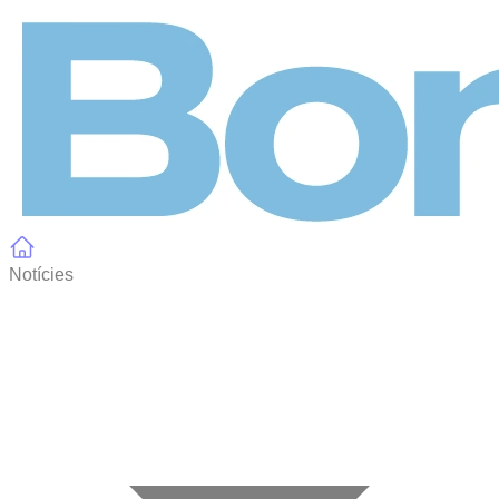
Panell de gestió de galetes
Notícies