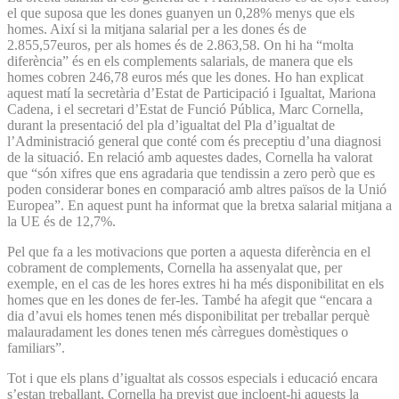
el que suposa que les dones guanyen un 0,28% menys que els
homes. Així si la mitjana salarial per a les dones és de
2.855,57euros, per als homes és de 2.863,58. On hi ha “molta
diferència” és en els complements salarials, de manera que els
homes cobren 246,78 euros més que les dones. Ho han explicat
aquest matí la secretària d’Estat de Participació i Igualtat, Mariona
Cadena, i el secretari d’Estat de Funció Pública, Marc Cornella,
durant la presentació del pla d’igualtat del Pla d’igualtat de
l’Administració general que conté com és preceptiu d’una diagnosi
de la situació. En relació amb aquestes dades, Cornella ha valorat
que “són xifres que ens agradaria que tendissin a zero però que es
poden considerar bones en comparació amb altres països de la Unió
Europea”. En aquest punt ha informat que la bretxa salarial mitjana a
la UE és de 12,7%.
Pel que fa a les motivacions que porten a aquesta diferència en el
cobrament de complements, Cornella ha assenyalat que, per
exemple, en el cas de les hores extres hi ha més disponibilitat en els
homes que en les dones de fer-les. També ha afegit que “encara a
dia d’avui els homes tenen més disponibilitat per treballar perquè
malauradament les dones tenen més càrregues domèstiques o
familiars”.
Tot i que els plans d’igualtat als cossos especials i educació encara
s’estan treballant, Cornella ha previst que incloent-hi aquests la