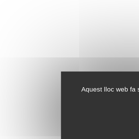
Aquest lloc web fa s