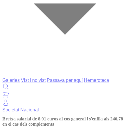
Galeries
Vist i no vist
Passava per aquí
Hemeroteca
Societat
Nacional
Bretxa salarial de 8,01 euros al cos general i s'enfila als 246,78
en el cas dels complements