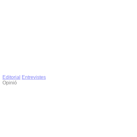
Editorial
Entrevistes
Opinió