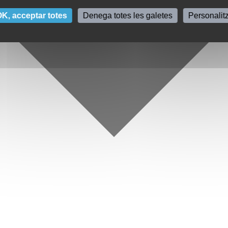
K, acceptar totes
Denega totes les galetes
Personalit