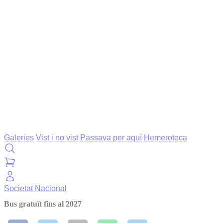
Galeries
Vist i no vist
Passava per aquí
Hemeroteca
Societat
Nacional
Bus gratuït fins al 2027