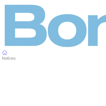
Panell de gestió de galetes
Notícies