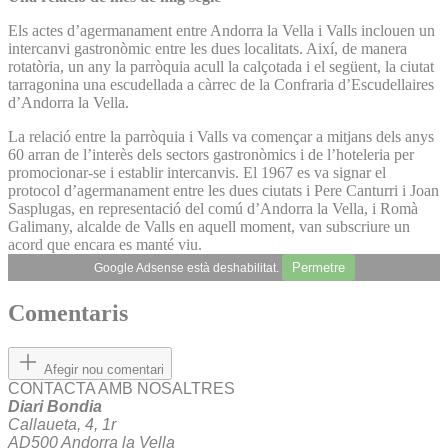
Els actes d’agermanament entre Andorra la Vella i Valls inclouen un
intercanvi gastronòmic entre les dues localitats. Així, de manera
rotatòria, un any la parròquia acull la calçotada i el següent, la ciutat
tarragonina una escudellada a càrrec de la Confraria d’Escudellaires
d’Andorra la Vella.
La relació entre la parròquia i Valls va començar a mitjans dels anys
60 arran de l’interès dels sectors gastronòmics i de l’hoteleria per
promocionar-se i establir intercanvis. El 1967 es va signar el
protocol d’agermanament entre les dues ciutats i Pere Canturri i Joan
Sasplugas, en representació del comú d’Andorra la Vella, i Romà
Galimany, alcalde de Valls en aquell moment, van subscriure un
acord que encara es manté viu.
Permetre
Google Adsense està deshabilitat.
Comentaris
Afegir nou comentari
CONTACTA AMB NOSALTRES
Diari Bondia
Callaueta, 4, 1r
AD500 Andorra la Vella