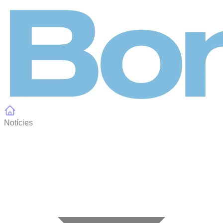
Panell de gestió de galetes
Notícies