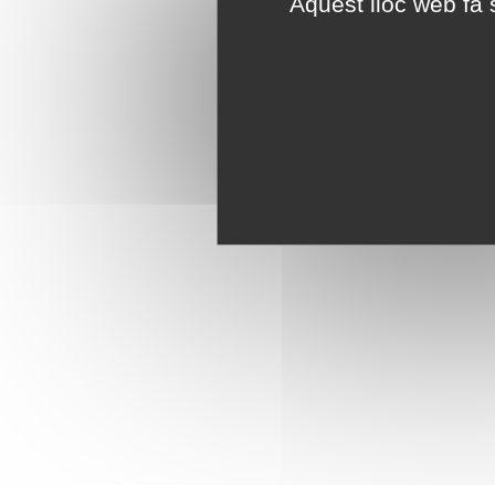
Aquest lloc web fa s