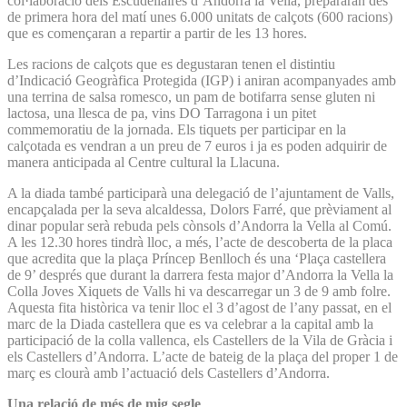
col·laboració dels Escudellaires d’Andorra la Vella, prepararan des
de primera hora del matí unes 6.000 unitats de calçots (600 racions)
que es començaran a repartir a partir de les 13 hores.
Les racions de calçots que es degustaran tenen el distintiu
d’Indicació Geogràfica Protegida (IGP) i aniran acompanyades amb
una terrina de salsa romesco, un pam de botifarra sense gluten ni
lactosa, una llesca de pa, vins DO Tarragona i un pitet
commemoratiu de la jornada. Els tiquets per participar en la
calçotada es vendran a un preu de 7 euros i ja es poden adquirir de
manera anticipada al Centre cultural la Llacuna.
A la diada també participarà una delegació de l’ajuntament de Valls,
encapçalada per la seva alcaldessa, Dolors Farré, que prèviament al
dinar popular serà rebuda pels cònsols d’Andorra la Vella al Comú.
A les 12.30 hores tindrà lloc, a més, l’acte de descoberta de la placa
que acredita que la plaça Príncep Benlloch és una ‘Plaça castellera
de 9’ després que durant la darrera festa major d’Andorra la Vella la
Colla Joves Xiquets de Valls hi va descarregar un 3 de 9 amb folre.
Aquesta fita històrica va tenir lloc el 3 d’agost de l’any passat, en el
marc de la Diada castellera que es va celebrar a la capital amb la
participació de la colla vallenca, els Castellers de la Vila de Gràcia i
els Castellers d’Andorra. L’acte de bateig de la plaça del proper 1 de
març es clourà amb l’actuació dels Castellers d’Andorra.
Una relació de més de mig segle