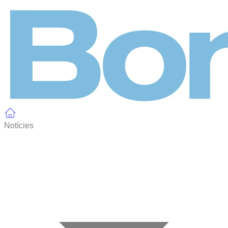
Panell de gestió de galetes
Notícies