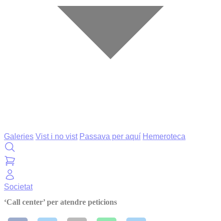
Galeries
Vist i no vist
Passava per aquí
Hemeroteca
Societat
‘Call center’ per atendre peticions