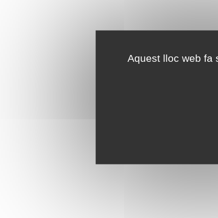
Aquest lloc web fa s