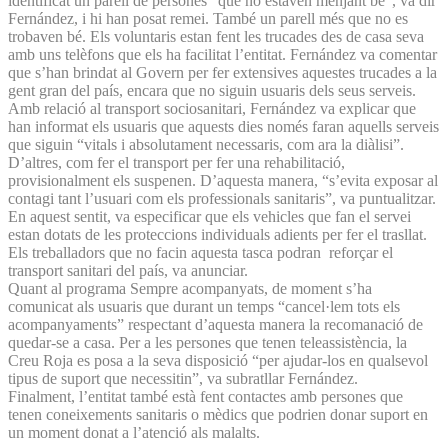
identificat un parell de persones “que no estaven menjant bé”, va dir
Fernández, i hi han posat remei. També un parell més que no es
trobaven bé. Els voluntaris estan fent les trucades des de casa seva
amb uns telèfons que els ha facilitat l’entitat. Fernández va comentar
que s’han brindat al Govern per fer extensives aquestes trucades a la
gent gran del país, encara que no siguin usuaris dels seus serveis.
Amb relació al transport sociosanitari, Fernández va explicar que
han informat els usuaris que aquests dies només faran aquells serveis
que siguin “vitals i absolutament necessaris, com ara la diàlisi”.
D’altres, com fer el transport per fer una rehabilitació,
provisionalment els suspenen. D’aquesta manera, “s’evita exposar al
contagi tant l’usuari com els professionals sanitaris”, va puntualitzar.
En aquest sentit, va especificar que els vehicles que fan el servei
estan dotats de les proteccions individuals adients per fer el trasllat.
Els treballadors que no facin aquesta tasca podran reforçar el
transport sanitari del país, va anunciar.
Quant al programa Sempre acompanyats, de moment s’ha
comunicat als usuaris que durant un temps “cancel·lem tots els
acompanyaments” respectant d’aquesta manera la recomanació de
quedar-se a casa. Per a les persones que tenen teleassistència, la
Creu Roja es posa a la seva disposició “per ajudar-los en qualsevol
tipus de suport que necessitin”, va subratllar Fernández.
Finalment, l’entitat també està fent contactes amb persones que
tenen coneixements sanitaris o mèdics que podrien donar suport en
un moment donat a l’atenció als malalts.