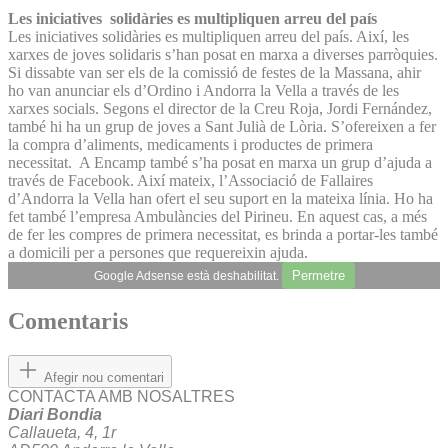
Les iniciatives solidàries es multipliquen arreu del país
Les iniciatives solidàries es multipliquen arreu del país. Així, les
xarxes de joves solidaris s’han posat en marxa a diverses parròquies.
Si dissabte van ser els de la comissió de festes de la Massana, ahir
ho van anunciar els d’Ordino i Andorra la Vella a través de les
xarxes socials. Segons el director de la Creu Roja, Jordi Fernández,
també hi ha un grup de joves a Sant Julià de Lòria. S’ofereixen a fer
la compra d’aliments, medicaments i productes de primera
necessitat. A Encamp també s’ha posat en marxa un grup d’ajuda a
través de Facebook. Així mateix, l’Associació de Fallaires
d’Andorra la Vella han ofert el seu suport en la mateixa línia. Ho ha
fet també l’empresa Ambulàncies del Pirineu. En aquest cas, a més
de fer les compres de primera necessitat, es brinda a portar-les també
a domicili per a persones que requereixin ajuda.
Permetre
Google Adsense està deshabilitat.
Comentaris
Afegir nou comentari
CONTACTA AMB NOSALTRES
Diari Bondia
Callaueta, 4, 1r