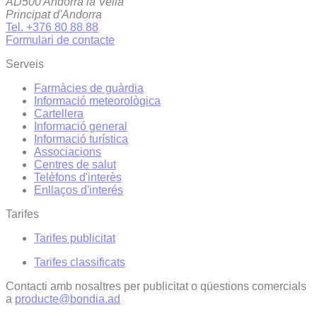
AD500 Andorra la Vella
Principat d'Andorra
Tel. +376 80 88 88
Formulari de contacte
Serveis
Farmàcies de guàrdia
Informació meteorològica
Cartellera
Informació general
Informació turística
Associacions
Centres de salut
Telèfons d'interès
Enllaços d'interés
Tarifes
Tarifes publicitat
Tarifes classificats
Contacti amb nosaltres per publicitat o qüestions comercials
a
producte@bondia.ad