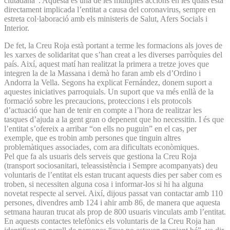
ciutadana”. Aquesta és una de les múltiples accions en les quals està
directament implicada l’entitat a causa del coronavirus, sempre en
estreta col·laboració amb els ministeris de Salut, Afers Socials i
Interior.
De fet, la Creu Roja està portant a terme les formacions als joves de
les xarxes de solidaritat que s’han creat a les diverses parròquies del
país. Així, aquest matí han realitzat la primera a tretze joves que
integren la de la Massana i demà ho faran amb els d’Ordino i
Andorra la Vella. Segons ha explicat Fernández, donem suport a
aquestes iniciatives parroquials. Un suport que va més enllà de la
formació sobre les precaucions, proteccions i els protocols
d’actuació que han de tenir en compte a l’hora de realitzar les
tasques d’ajuda a la gent gran o depenent que ho necessitin. I és que
l’entitat s’ofereix a arribar “on ells no puguin” en el cas, per
exemple, que es trobin amb persones que tinguin altres
problemàtiques associades, com ara dificultats econòmiques.
Pel que fa als usuaris dels serveis que gestiona la Creu Roja
(transport sociosanitari, teleassistència i Sempre acompanyats) deu
voluntaris de l’entitat els estan trucant aquests dies per saber com es
troben, si necessiten alguna cosa i informar-los si hi ha alguna
novetat respecte al servei. Així, dijous passat van contactar amb 110
persones, divendres amb 124 i ahir amb 86, de manera que aquesta
setmana hauran trucat als prop de 800 usuaris vinculats amb l’entitat.
En aquests contactes telefònics els voluntaris de la Creu Roja han