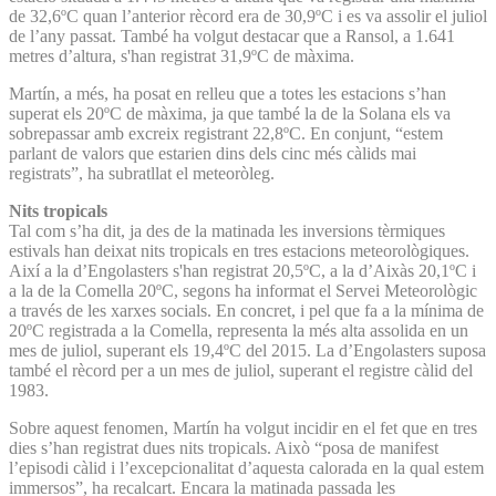
de 32,6ºC quan l’anterior rècord era de 30,9ºC i es va assolir el juliol
de l’any passat. També ha volgut destacar que a Ransol, a 1.641
metres d’altura, s'han registrat 31,9ºC de màxima.
Martín, a més, ha posat en relleu que a totes les estacions s’han
superat els 20ºC de màxima, ja que també la de la Solana els va
sobrepassar amb excreix registrant 22,8ºC. En conjunt, “estem
parlant de valors que estarien dins dels cinc més càlids mai
registrats”, ha subratllat el meteoròleg.
Nits tropicals
Tal com s’ha dit, ja des de la matinada les inversions tèrmiques
estivals han deixat nits tropicals en tres estacions meteorològiques.
Així a la d’Engolasters s'han registrat 20,5ºC, a la d’Aixàs 20,1ºC i
a la de la Comella 20ºC, segons ha informat el Servei Meteorològic
a través de les xarxes socials. En concret, i pel que fa a la mínima de
20ºC registrada a la Comella, representa la més alta assolida en un
mes de juliol, superant els 19,4ºC del 2015. La d’Engolasters suposa
també el rècord per a un mes de juliol, superant el registre càlid del
1983.
Sobre aquest fenomen, Martín ha volgut incidir en el fet que en tres
dies s’han registrat dues nits tropicals. Això “posa de manifest
l’episodi càlid i l’excepcionalitat d’aquesta calorada en la qual estem
immersos”, ha recalcart. Encara la matinada passada les