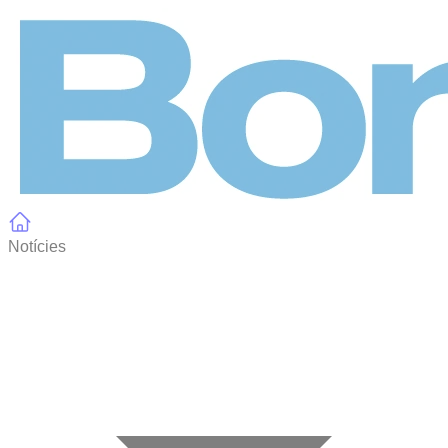
Panell de gestió de galetes
Notícies