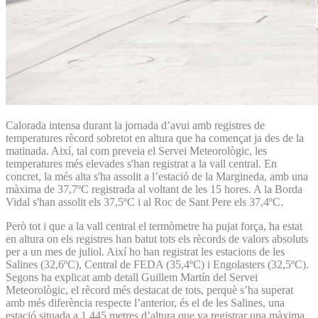
Calorada intensa durant la jornada d’avui amb registres de
temperatures rècord sobretot en altura que ha començat ja des de la
matinada. Així, tal com preveia el Servei Meteorològic, les
temperatures més elevades s'han registrat a la vall central. En
concret, la més alta s'ha assolit a l’estació de la Margineda, amb una
màxima de 37,7ºC registrada al voltant de les 15 hores. A la Borda
Vidal s'han assolit els 37,5ºC i al Roc de Sant Pere els 37,4ºC.
Però tot i que a la vall central el termòmetre ha pujat força, ha estat
en altura on els registres han batut tots els rècords de valors absoluts
per a un mes de juliol. Així ho han registrat les estacions de les
Salines (32,6ºC), Central de FEDA (35,4ºC) i Engolasters (32,5ºC).
Segons ha explicat amb detall Guillem Martín del Servei
Meteorològic, el rècord més destacat de tots, perquè s’ha superat
amb més diferència respecte l’anterior, és el de les Salines, una
estació situada a 1.445 metres d’altura que va registrar una màxima