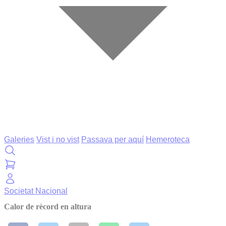
Galeries
Vist i no vist
Passava per aquí
Hemeroteca
Societat
Nacional
Calor de rècord en altura