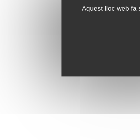
Aquest lloc web fa s