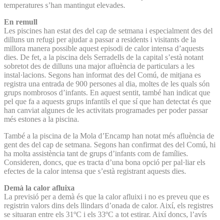
temperatures s’han mantingut elevades.
En remull
Les piscines han estat des del cap de setmana i especialment des del
dilluns un refugi per ajudar a passar a residents i visitants de la
millora manera possible aquest episodi de calor intensa d’aquests
dies. De fet, a la piscina dels Serradells de la capital s’està notant
sobretot des de dilluns una major afluència de particulars a les
instal·lacions. Segons han informat des del Comú, de mitjana es
registra una entrada de 900 persones al dia, moltes de les quals són
grups nombrosos d’infants. En aquest sentit, també han indicat que
pel que fa a aquests grups infantils el que sí que han detectat és que
han canviat algunes de les activitats programades per poder passar
més estones a la piscina.
També a la piscina de la Mola d’Encamp han notat més afluència de
gent des del cap de setmana. Segons han confirmat des del Comú, hi
ha molta assistència tant de grups d’infants com de famílies.
Consideren, doncs, que es tracta d’una bona opció per pal·liar els
efectes de la calor intensa que s’està registrant aquests dies.
Demà la calor afluixa
La previsió per a demà és que la calor afluixi i no es preveu que es
registrin valors dins dels llindars d’onada de calor. Així, els registres
se situaran entre els 31ºC i els 33ºC a tot estirar. Així doncs, l’avís