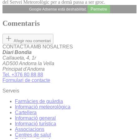
del Servei Meteorològic per a demà passa a ser groc.
Permetre
Google Adsense està deshabilitat.
Comentaris
Afegir nou comentari
CONTACTA AMB NOSALTRES
Diari Bondia
Callaueta, 4, 1r
AD500 Andorra la Vella
Principat d'Andorra
Tel. +376 80 88 88
Formulari de contacte
Serveis
Farmàcies de guàrdia
Informació meteorològica
Cartellera
Informació general
Informació turística
Associacions
Centres de salut