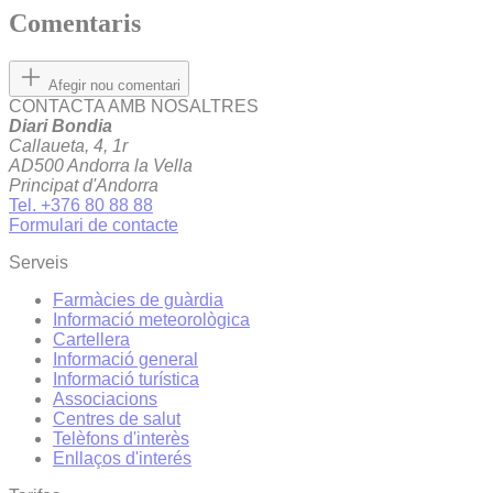
Comentaris
Afegir nou comentari
CONTACTA AMB NOSALTRES
Diari Bondia
Callaueta, 4, 1r
AD500 Andorra la Vella
Principat d'Andorra
Tel. +376 80 88 88
Formulari de contacte
Serveis
Farmàcies de guàrdia
Informació meteorològica
Cartellera
Informació general
Informació turística
Associacions
Centres de salut
Telèfons d'interès
Enllaços d'interés