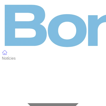
Panell de gestió de galetes
Notícies