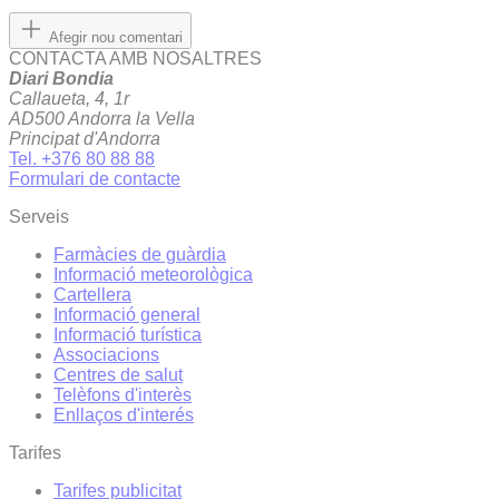
Afegir nou comentari
CONTACTA AMB NOSALTRES
Diari Bondia
Callaueta, 4, 1r
AD500 Andorra la Vella
Principat d'Andorra
Tel. +376 80 88 88
Formulari de contacte
Serveis
Farmàcies de guàrdia
Informació meteorològica
Cartellera
Informació general
Informació turística
Associacions
Centres de salut
Telèfons d'interès
Enllaços d'interés
Tarifes
Tarifes publicitat