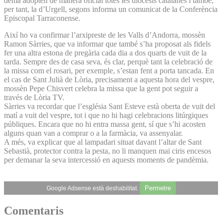
demà adopten de manera oficial totes les diòcesis catalanes i també,
per tant, la d’Urgell, segons informa un comunicat de la Conferència
Episcopal Tarraconense.
Així ho va confirmar l’arxipreste de les Valls d’Andorra, mossèn
Ramon Sàrries, que va informar que també s’ha proposat als fidels
fer una altra estona de pregària cada dia a dos quarts de vuit de la
tarda. Sempre des de casa seva, és clar, perquè tant la celebració de
la missa com el rosari, per exemple, s’estan fent a porta tancada. En
el cas de Sant Julià de Lòria, precisament a aquesta hora del vespre,
mossèn Pepe Chisvert celebra la missa que la gent pot seguir a
través de Lòria TV.
Sàrries va recordar que l’església Sant Esteve està oberta de vuit del
matí a vuit del vespre, tot i que no hi hagi celebracions litúrgiques
públiques. Encara que no hi entra massa gent, sí que s’hi acosten
alguns quan van a comprar o a la farmàcia, va assenyalar.
A més, va explicar que al lampadari situat davant l’altar de Sant
Sebastià, protector contra la pesta, no li manquen mai ciris encesos
per demanar la seva intercessió en aquests moments de pandèmia.
Permetre
Google Adsense està deshabilitat.
Comentaris