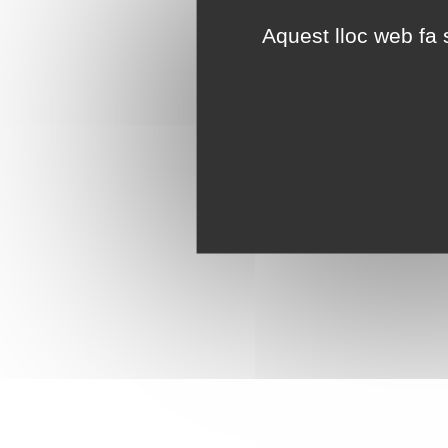
Aquest lloc web fa s