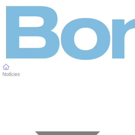
Panell de gestió de galetes
Notícies