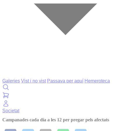
Galeries
Vist i no vist
Passava per aquí
Hemeroteca
Societat
Campanades cada dia a les 12 per pregar pels afectats