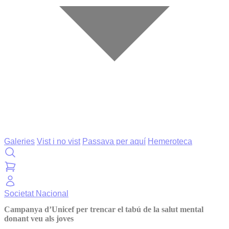
Galeries
Vist i no vist
Passava per aquí
Hemeroteca
Societat
Nacional
Campanya d’Unicef per trencar el tabú de la salut mental
donant veu als joves