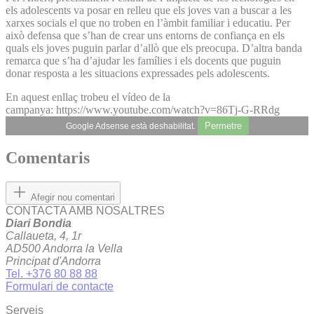
els adolescents va posar en relleu que els joves van a buscar a les
xarxes socials el que no troben en l’àmbit familiar i educatiu. Per
això defensa que s’han de crear uns entorns de confiança en els
quals els joves puguin parlar d’allò que els preocupa. D’altra banda
remarca que s’ha d’ajudar les famílies i els docents que puguin
donar resposta a les situacions expressades pels adolescents.
En aquest enllaç trobeu el vídeo de la
campanya: https://www.youtube.com/watch?v=86Tj-G-RRdg
Permetre
Google Adsense està deshabilitat.
Comentaris
Afegir nou comentari
CONTACTA AMB NOSALTRES
Diari Bondia
Callaueta, 4, 1r
AD500 Andorra la Vella
Principat d'Andorra
Tel. +376 80 88 88
Formulari de contacte
Serveis