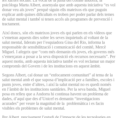
les xarxes socials. La vocal de la junta del comitè andorrà, la
psicòloga Marta Albert, assenyala que amb aquesta iniciativa “es vol
donar veu als joves” perquè siguin ells mateixos els que puguin
explicar amb quines dificultats es troben per poder parlar dels temes
de salut mental i també si tenen accés als programes de prevenció i
tractament.
Així doncs, són els mateixos joves els qui parlen en els vídeos que
s’emetran aquests dies sobre les seves inquietuds al voltant de la
salut mental, liderats per l’esquiadora Gina del Rio, informa la
responsable de sensibilització i comunicació del comitè, Mercè
Miguel. I afegeix que “com més demanin els joves, els governs més
s’emerçaran a posar a la seva disposició els recursos necessaris”. Per
aquest motiu, amb aquesta iniciativa també es vol reclamar un major
compromís del Govern i de les institucions en aquest àmbit.
Segons Albert, cal donar un “enfocament comunitari” al tema de la
salut mental amb el que suposa d’implicació per a famílies, escoles i
punts joves, entre d’altres, i així la salut mental no es quedi només
en l’àmbit de les institucions sanitàries. Per la seva banda, Miguel
posa en relleu que a Andorra hi continua havent un problema de
dades, d’aquí que des d’Unicef es demanin “investigacions
acurades” per veure la magnitud de la problemàtica i es facin
visibles els problemes de salut mental.
Per Albert, precisament l’estudi de l’impacte de les tecnologies en