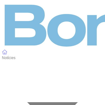
Panell de gestió de galetes
Notícies