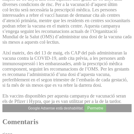
diverses condicions de risc. Per a la vacunació d’aquest últim
col·lectiu serà necessària la prescripció mèdica. Les persones
interessades a rebre el vaccí hauran de demanar cita als centres
d’atenció primària, mentre que les residents en centres sociosanitaris
podran rebre la vacuna en el mateix centre. Aquesta campanya
s’engega seguint les recomanacions actuals de l’Organització
Mundial de la Salut (OMS) d’administrar una dosi de la vacuna cada
sis mesos a aquests col·lectius.
Així mateix, des del 13 de maig, els CAP del país administraran la
vacuna contra la COVID-19, amb cita prèvia, a les persones amb
immunosupressió i les embarassades, amb la prescripció mèdica
corresponent, seguint les recomanacions de l’OMS. Per les gestants
es recomana l’administració d’una dosi d’aquesta vacuna,
preferiblement en el segon trimestre de l’embaràs de cada gestació,
si fa més de sis mesos que es va rebre la darrera dosi.
Els vaccins disponibles per aquesta campanya de vacunació seran
els de Pfizer i Hypra, que ja es van utilitzar per a la de la tardor.
Permetre
Google Adsense està deshabilitat.
Comentaris