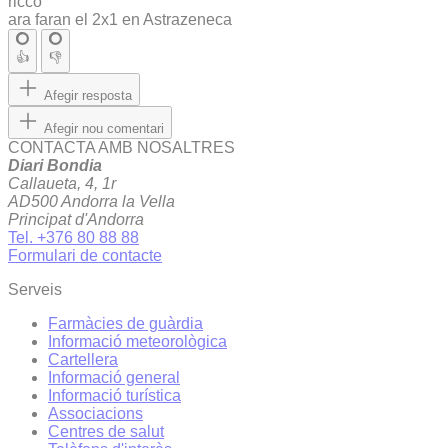
ricco
ara faran el 2x1 en Astrazeneca
👍
👎
Afegir resposta
Afegir nou comentari
CONTACTA AMB NOSALTRES
Diari Bondia
Callaueta, 4, 1r
AD500 Andorra la Vella
Principat d'Andorra
Tel. +376 80 88 88
Formulari de contacte
Serveis
Farmàcies de guàrdia
Informació meteorològica
Cartellera
Informació general
Informació turística
Associacions
Centres de salut