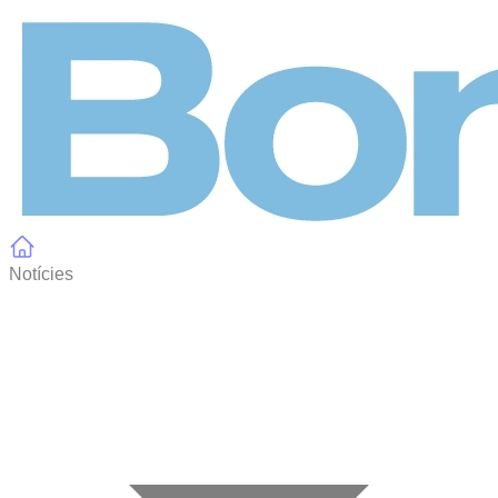
Panell de gestió de galetes
Notícies