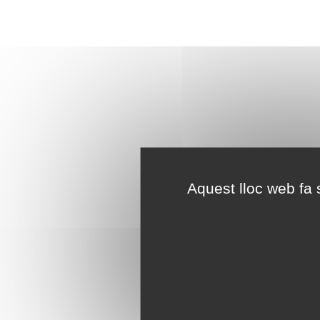
Aquest lloc web fa s