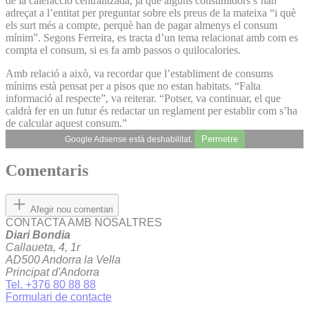
de la calefacció centralitzada, ja que alguns consumidors s’han
adreçat a l’entitat per preguntar sobre els preus de la mateixa “i què
els surt més a compte, perquè han de pagar almenys el consum
mínim”. Segons Ferreira, es tracta d’un tema relacionat amb com es
compta el consum, si es fa amb passos o quilocalories.
Amb relació a això, va recordar que l’establiment de consums
mínims està pensat per a pisos que no estan habitats. “Falta
informació al respecte”, va reiterar. “Potser, va continuar, el que
caldrà fer en un futur és redactar un reglament per establir com s’ha
de calcular aquest consum.”
Permetre
Google Adsense està deshabilitat.
Comentaris
Afegir nou comentari
CONTACTA AMB NOSALTRES
Diari Bondia
Callaueta, 4, 1r
AD500 Andorra la Vella
Principat d'Andorra
Tel. +376 80 88 88
Formulari de contacte