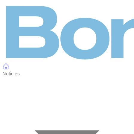
Panell de gestió de galetes
Notícies