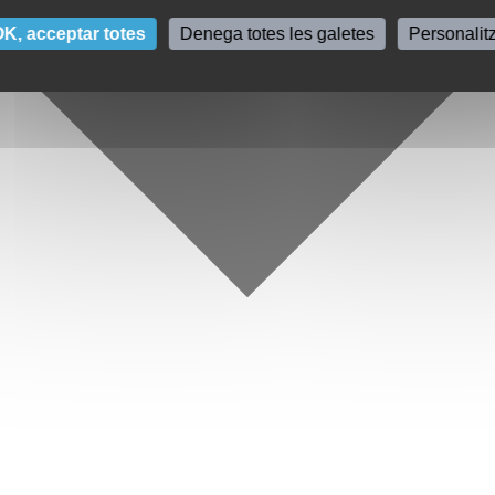
K, acceptar totes
Denega totes les galetes
Personalit