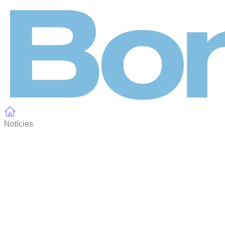
Panell de gestió de galetes
Notícies