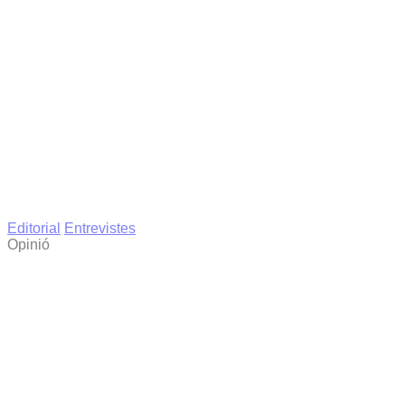
Editorial
Entrevistes
Opinió