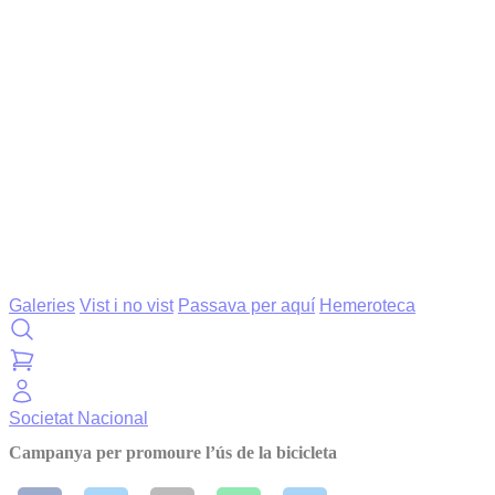
Galeries
Vist i no vist
Passava per aquí
Hemeroteca
Societat
Nacional
Campanya per promoure l’ús de la bicicleta