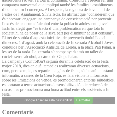
adolescents i joves, i a tota la comunitat. ControlGa’t pretén ser una
campanya transversal que impliqui també les famílies i establiments
d’oci nocturn i comerços. Al respecte, la regidora de Joventut i de
Festes de l’Ajuntament, Sílvia Iscla, ha afirmat que “considerem que
és necessari engegar una campanya de conscienciació per prevenir
l’excés del consum d’alcohol entre la població adolescent i jove”.
Iscla ha afegit que “es tracta d’una problemàtica en què tota la
societat hi ha de posar de la seva part per disminuir aquest consum”.
El tret de sortida d’aquesta iniciativa de prevenció tindrà lloc el
dimecres, 1 d’agost, amb la celebració de la xerrada Alcohol i Joves,
conduïda per l’Associació Antisida de Lleida, a la plaça Pati Palau, a
les set de la tarda. La xerrada s’acompanyarà amb un taller de
còctels sense alcohol, a càrrec de Glops Palau.
La campanya ControlGa’t seguirà durant la celebració de la festa
major 2018, dies en què també es realitzaran diverses actuacions,
com, per exemple, es repartiran aigües de franc, s’ubicarà un estand
informatiu, a càrrec de la Creu Roja, es farà visible la informació
sobre les limitacions de venda, es promocionaran entorns saludables,
es portaran a terme actuacions de sensibilització i de reducció de
riscos, i es promocionarà una bona actitud entre els assistents a la
festa.
Permetre
Google Adsense està deshabilitat.
Comentaris