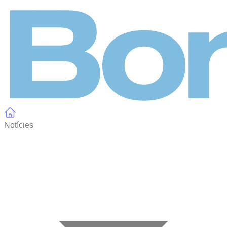
Panell de gestió de galetes
Notícies