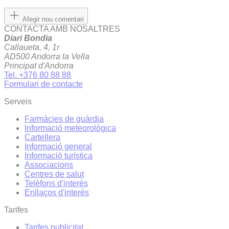
Afegir nou comentari
CONTACTA AMB NOSALTRES
Diari Bondia
Callaueta, 4, 1r
AD500 Andorra la Vella
Principat d'Andorra
Tel. +376 80 88 88
Formulari de contacte
Serveis
Farmàcies de guàrdia
Informació meteorològica
Cartellera
Informació general
Informació turística
Associacions
Centres de salut
Telèfons d'interès
Enllaços d'interés
Tarifes
Tarifes publicitat