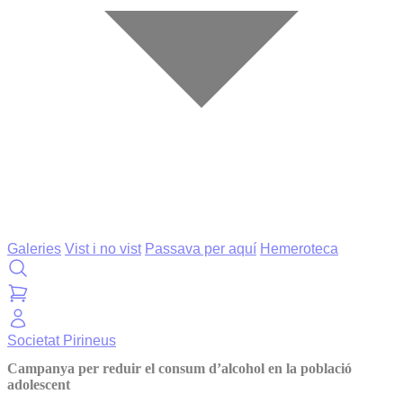
Galeries
Vist i no vist
Passava per aquí
Hemeroteca
Societat
Pirineus
Campanya per reduir el consum d’alcohol en la població
adolescent