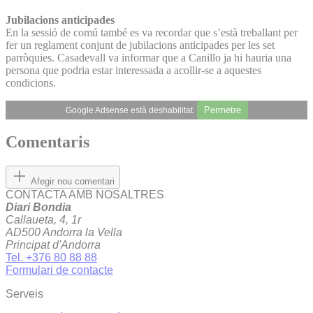
Jubilacions anticipades
En la sessió de comú també es va recordar que s’està treballant per
fer un reglament conjunt de jubilacions anticipades per les set
parròquies. Casadevall va informar que a Canillo ja hi hauria una
persona que podria estar interessada a acollir-se a aquestes
condicions.
Permetre
Google Adsense està deshabilitat.
Comentaris
Afegir nou comentari
CONTACTA AMB NOSALTRES
Diari Bondia
Callaueta, 4, 1r
AD500 Andorra la Vella
Principat d'Andorra
Tel. +376 80 88 88
Formulari de contacte
Serveis