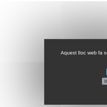
Aquest lloc web fa se
D