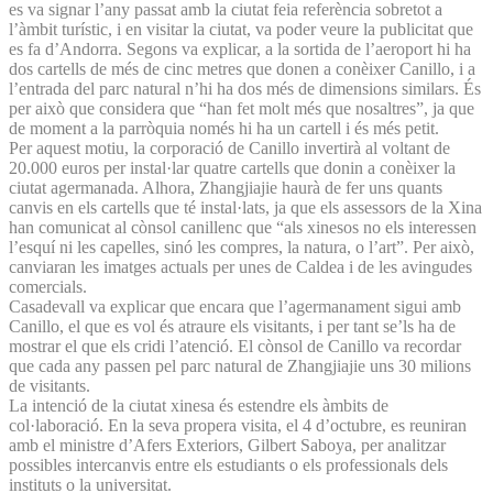
es va signar l’any passat amb la ciutat feia referència sobretot a
l’àmbit turístic, i en visitar la ciutat, va poder veure la publicitat que
es fa d’Andorra. Segons va explicar, a la sortida de l’aeroport hi ha
dos cartells de més de cinc metres que donen a conèixer Canillo, i a
l’entrada del parc natural n’hi ha dos més de dimensions similars. És
per això que considera que “han fet molt més que nosaltres”, ja que
de moment a la parròquia només hi ha un cartell i és més petit.
Per aquest motiu, la corporació de Canillo invertirà al voltant de
20.000 euros per instal·lar quatre cartells que donin a conèixer la
ciutat agermanada. Alhora, Zhangjiajie haurà de fer uns quants
canvis en els cartells que té instal·lats, ja que els assessors de la Xina
han comunicat al cònsol canillenc que “als xinesos no els interessen
l’esquí ni les capelles, sinó les compres, la natura, o l’art”. Per això,
canviaran les imatges actuals per unes de Caldea i de les avingudes
comercials.
Casadevall va explicar que encara que l’agermanament sigui amb
Canillo, el que es vol és atraure els visitants, i per tant se’ls ha de
mostrar el que els cridi l’atenció. El cònsol de Canillo va recordar
que cada any passen pel parc natural de Zhangjiajie uns 30 milions
de visitants.
La intenció de la ciutat xinesa és estendre els àmbits de
col·laboració. En la seva propera visita, el 4 d’octubre, es reuniran
amb el ministre d’Afers Exteriors, Gilbert Saboya, per analitzar
possibles intercanvis entre els estudiants o els professionals dels
instituts o la universitat.