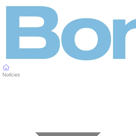
Panell de gestió de galetes
Notícies