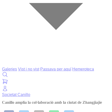
Galeries
Vist i no vist
Passava per aquí
Hemeroteca
Societat
Canillo
Canillo amplia la col·laboració amb la ciutat de Zhangjiajie