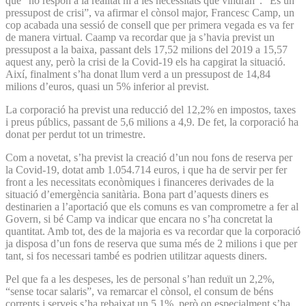
que “no respon a la realitat ni a les necessitats que vindran”. “És un
pressupost de crisi”, va afirmar el cònsol major, Francesc Camp, un
cop acabada una sessió de consell que per primera vegada es va fer
de manera virtual. Caamp va recordar que ja s’havia previst un
pressupost a la baixa, passant dels 17,52 milions del 2019 a 15,57
aquest any, però la crisi de la Covid-19 els ha capgirat la situació.
Així, finalment s’ha donat llum verd a un pressupost de 14,84
milions d’euros, quasi un 5% inferior al previst.
La corporació ha previst una reducció del 12,2% en impostos, taxes
i preus públics, passant de 5,6 milions a 4,9. De fet, la corporació ha
donat per perdut tot un trimestre.
Com a novetat, s’ha previst la creació d’un nou fons de reserva per
la Covid-19, dotat amb 1.054.714 euros, i que ha de servir per fer
front a les necessitats econòmiques i financeres derivades de la
situació d’emergència sanitària. Bona part d’aquests diners es
destinarien a l’aportació que els comuns es van comprometre a fer al
Govern, si bé Camp va indicar que encara no s’ha concretat la
quantitat. Amb tot, des de la majoria es va recordar que la corporació
ja disposa d’un fons de reserva que suma més de 2 milions i que per
tant, si fos necessari també es podrien utilitzar aquests diners.
Pel que fa a les despeses, les de personal s’han reduït un 2,2%,
“sense tocar salaris”, va remarcar el cònsol, el consum de béns
corrents i serveis s’ha rebaixat un 5,1%, però on especialment s’ha