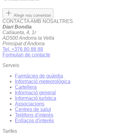
Afegir nou comentari
CONTACTA AMB NOSALTRES
Diari Bondia
Callaueta, 4, 1r
AD500 Andorra la Vella
Principat d'Andorra
Tel. +376 80 88 88
Formulari de contacte
Serveis
Farmàcies de guàrdia
Informació meteorològica
Cartellera
Informació general
Informació turística
Associacions
Centres de salut
Telèfons d'interès
Enllaços d'interés
Tarifes