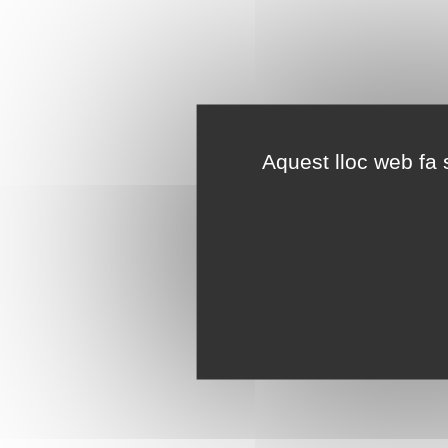
Aquest lloc web fa s