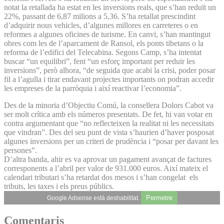
notat la retallada ha estat en les inversions reals, que s’han reduït un
22%, passant de 6,87 milions a 5,36. S’ha retallat prescindint
d’adquirir nous vehicles, d’algunes millores en carreteres o en
reformes a algunes oficines de turisme. En canvi, s’han mantingut
obres com les de l’aparcament de Ransol, els ponts tibetans o la
reforma de l’edifici del Telecabina. Segons Camp, s’ha intentat
buscar “un equilibri”, fent “un esforç important per reduir les
inversions”, però alhora, “de seguida que acabi la crisi, poder posar
fil a l’agulla i tirar endavant projectes importants on podran accedir
les empreses de la parròquia i així reactivar l’economia”.
Des de la minoria d’Objectiu Comú, la consellera Dolors Cabot va
ser molt crítica amb els números presentats. De fet, hi van votar en
contra argumentant que “no reflecteixen la realitat ni les necessitats
que vindran”. Des del seu punt de vista s’haurien d’haver posposat
algunes inversions per un criteri de prudència i “posar per davant les
persones”.
D’altra banda, ahir es va aprovar un pagament avançat de factures
corresponents a l’abril per valor de 931.000 euros. Així mateix el
calendari tributari s’ha retardat dos mesos i s’han congelat els
tributs, les taxes i els preus públics.
Permetre
Google Adsense està deshabilitat.
Comentaris