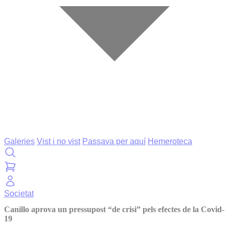
Galeries
Vist i no vist
Passava per aquí
Hemeroteca
Societat
Canillo aprova un pressupost “de crisi” pels efectes de la Covid-
19