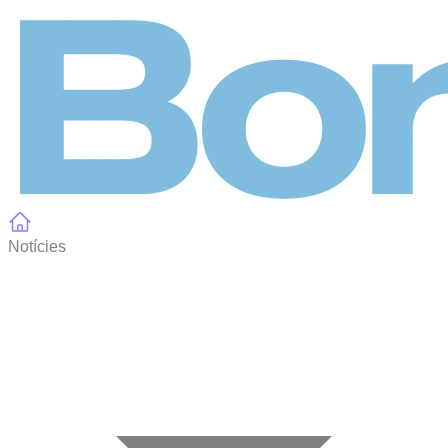
Panell de gestió de galetes
Notícies