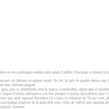
erien els tres principals motius pels quals Canillo i Encamp es donen la 
pas per col·laborar en aquest sentit. De fet, fa més de quatre mesos que 
ue han elaborat plegats.
sta guia, que es distribuiria sota la marca Grandvalira, donat que el do
t un seguit d’oferta alternativa a la neu perquè el turista descobreixi qu
 que amb aquesta iniciativa els costos es reduiran un 50 per cent, alhor
conceptual respecte de la guia dels seus veïns de vall és que aquesta pub
’Andorra Turisme.