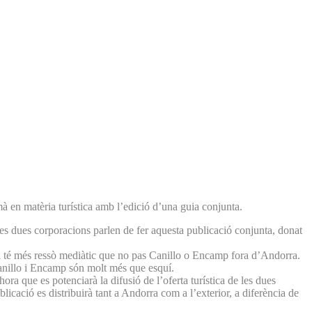
mà en matèria turística amb l’edició d’una guia conjunta.
les dues corporacions parlen de fer aquesta publicació conjunta, donat
mini té més ressò mediàtic que no pas Canillo o Encamp fora d’Andorra.
e Canillo i Encamp són molt més que esquí.
a que es potenciarà la difusió de l’oferta turística de les dues
licació es distribuirà tant a Andorra com a l’exterior, a diferència de