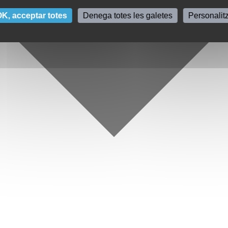
K, acceptar totes
Denega totes les galetes
Personalit