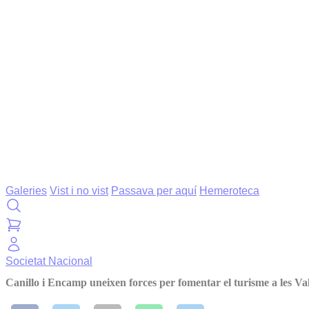
Galeries
Vist i no vist
Passava per aquí
Hemeroteca
Societat
Nacional
Canillo i Encamp uneixen forces per fomentar el turisme a les Val