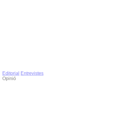
Editorial
Entrevistes
Opinió