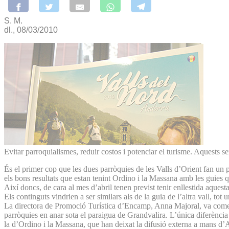
S. M.
dl., 08/03/2010
Evitar parroquialismes, reduir costos i potenciar el turisme. Aquests s
És el primer cop que les dues parròquies de les Valls d’Orient fan un 
els bons resultats que estan tenint Ordino i la Massana amb les guies q
Així doncs, de cara al mes d’abril tenen previst tenir enllestida aque
Els continguts vindrien a ser similars als de la guia de l’altra vall, to
La directora de Promoció Turística d’Encamp, Anna Majoral, va comentar
parròquies en anar sota el paraigua de Grandvalira. L’única diferència 
la d’Ordino i la Massana, que han deixat la difusió externa a mans d