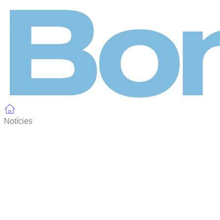
Panell de gestió de galetes
Notícies