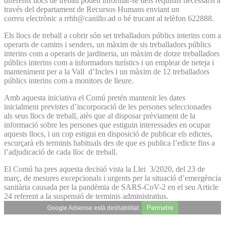
diferents llocs de treball poden informar-se dels requisits necessaris a
través del departament de Recursos Humans enviant un
correu electrònic a rrhh@canillo.ad o bé trucant al telèfon 622888.
Els llocs de treball a cobrir són set treballadors públics interins com a
operaris de camins i senders, un màxim de sis treballadors públics
interins com a operaris de jardineria, un màxim de dotze treballadors
públics interins com a informadors turístics i un empleat de neteja i
manteniment per a la Vall d’Incles i un màxim de 12 treballadors
públics interins com a monitors de lleure.
Amb aquesta iniciativa el Comú pretén mantenir les dates
inicialment previstes d’incorporació de les persones seleccionades
als seus llocs de treball, atès que al disposar prèviament de la
informació sobre les persones que estiguin interessades en ocupar
aquests llocs, i un cop estigui en disposició de publicar els edictes,
escurçarà els terminis habituals des de que es publica l’edicte fins a
l’adjudicació de cada lloc de treball.
El Comú ha pres aquesta decisió vista la Llei 3/2020, del 23 de
març, de mesures excepcionals i urgents per la situació d’emergència
sanitària causada per la pandèmia de SARS-CoV-2 en el seu Article
24 referent a la suspensió de terminis administratius.
Permetre
Google Adsense està deshabilitat.