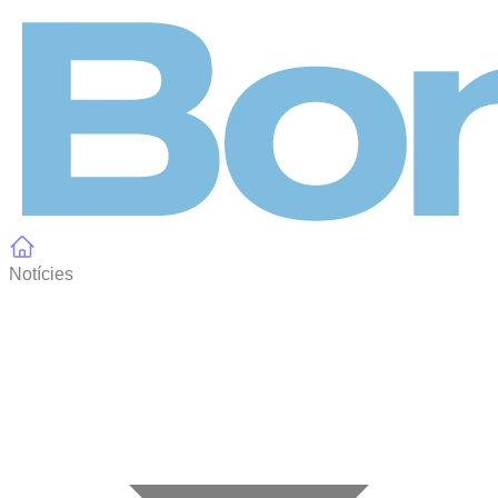
Panell de gestió de galetes
Notícies