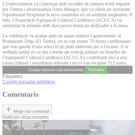
L'esdeveniment va començar amb un taller de pintura tèxtil impartit
per l'artista i dissenyadora Anna Mangot, que va oferir als assistents
l'oportunitat d'explorar la seva creativitat en un ambient inspirador. A
més, l'Associació Agrupació Cultural Canillenca (ACUCA) va
amenitzar la jornada amb dues peces musicals dedicades a la dona.
La celebració va acabar amb un sopar solidari I gastronòmic al
Restaurant Àliga (El Tarter), on es van reunir 70 dones canillenques
que van gaudir d'una selecció de plats elaborats per a l'ocasió. A la
vetllada també es va dur a terme un sorteig solidari en benefici de
l'Agrupació Cultural Canillenca (ACUCA), contribuint així a una
causa cultural i socialment relevant i on es van recaptar 512 euros.
Permetre
Google Adsense està deshabilitat.
Etiquetes
Canillo
jornada solidària
Comentaris
Afegir nou comentari
Notícies relacionades