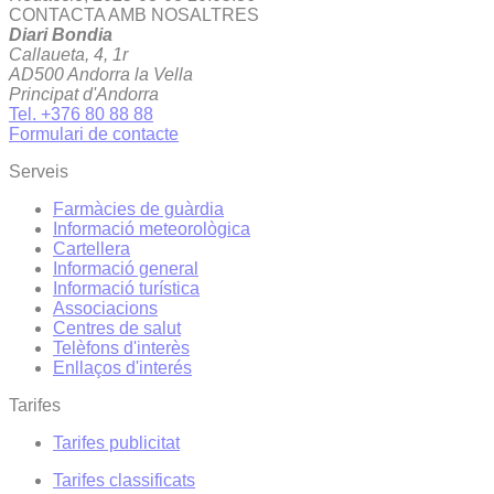
CONTACTA AMB NOSALTRES
Diari Bondia
Callaueta, 4, 1r
AD500 Andorra la Vella
Principat d'Andorra
Tel. +376 80 88 88
Formulari de contacte
Serveis
Farmàcies de guàrdia
Informació meteorològica
Cartellera
Informació general
Informació turística
Associacions
Centres de salut
Telèfons d'interès
Enllaços d'interés
Tarifes
Tarifes publicitat
Tarifes classificats