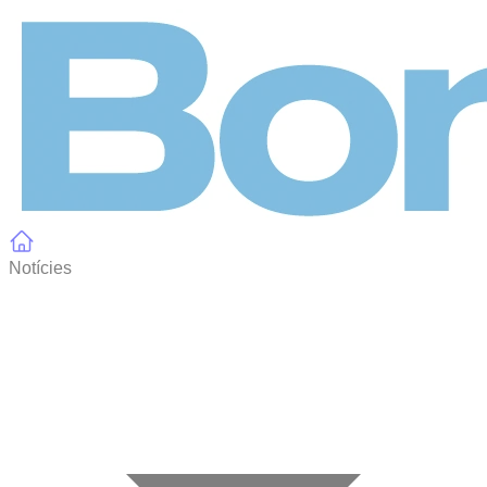
Panell de gestió de galetes
Notícies