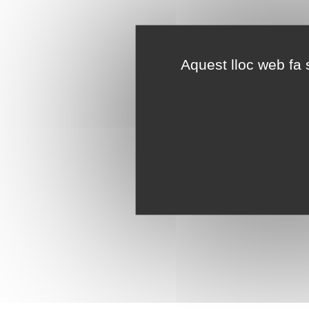
Aquest lloc web fa s