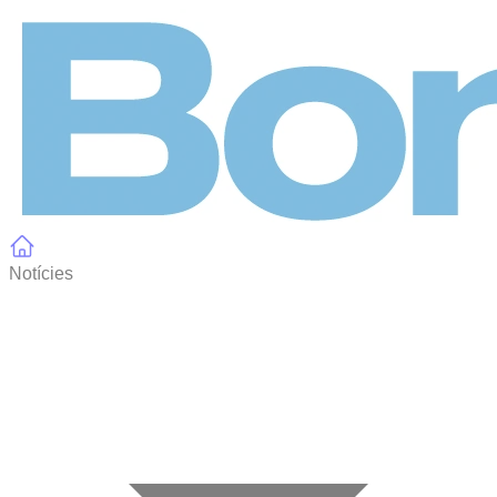
Panell de gestió de galetes
Notícies