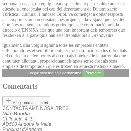
setmana passada, un equip creat especialment per resoldre aquestes
qüestions, encapçalat pel cap del departament de Dinamització
Turística i Cultural, Francesc Oriol, va començar a donar resposta
als temporers amb necessitats més urgents, a la vegada que des del
Comú es mantenen reunions periòdiques de coordinació amb la
direcció d’ENSISA atès que una part important dels temporers que
resideixen a la parròquia han estat treballadors a Grandvalira.
Igualment, s'ha volgut agrair a totes les empreses i entitats
col·laboradores el seu oferiment per trobar solucions a les dificultats
del col·lectiu de temporers així com als hotelers de la parròquia que
continuen allotjant i proporcionant els àpats sense cost als seus
empleats de temporada i que es troben en aquesta mateixa situació.
Permetre
Google Adsense està deshabilitat.
Comentaris
Afegir nou comentari
CONTACTA AMB NOSALTRES
Diari Bondia
Callaueta, 4, 1r
AD500 Andorra la Vella
Principat d'Andorra