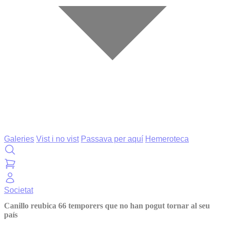
Galeries
Vist i no vist
Passava per aquí
Hemeroteca
Societat
Canillo reubica 66 temporers que no han pogut tornar al seu
país