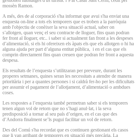
gestionen habitatges d'ús turístic i 9 al Casal Sant Cerni, cedit per
mossèn Ramon.
A més, des de al corporació s'ha informat que avui s'ha enviat una
enquesta on-line a tots els temporers que es troben a la parròquia
amb l'objectiu de conèixer la seva situació actual, saber on
s’allotgen, quan venç el seu contracte de lloguer, fins quan podran
fer front al lloguer, etc.. i saber si actualment fan front a les despeses
d’alimentació, si els hi ofereixen els àpats els que els allotgen o hi ha
alguna ajuda per part d’alguna entitat pública, i en el cas que els
comprin directament fins quan creuen que podran fer front a aquesta
despesa.
Els resultats de l’enquesta s’utilitzaran per preveure, durant les
properes setmanes, quines seran les necessitats a atendre de manera
prioritària i per a quantes persones i si caldrà fer-ho per les dificultats
per assumir el pagament de l’allotjament, d’alimentació o ambdues
coses.
Les respostes a l’enquesta també permetran saber si els temporers
tenen algun vol de retorn que no s’hagi anul·lat, i la seva
predisposició a tornar al seu país d’origen, en el cas que des
d’Andorra finalment se’ls pugui facilitar un vol de retorn.
Des del Comú s'ha recordat que es continuen gestionant els casos
que li van arribant de temporers en situació més precària. La