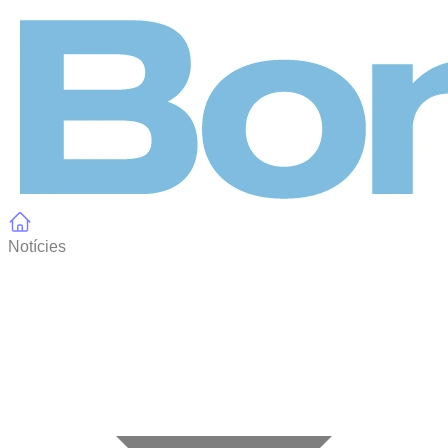
Panell de gestió de galetes
Notícies