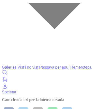
Galeries
Vist i no vist
Passava per aquí
Hemeroteca
Societat
Caos circulatori per la intensa nevada