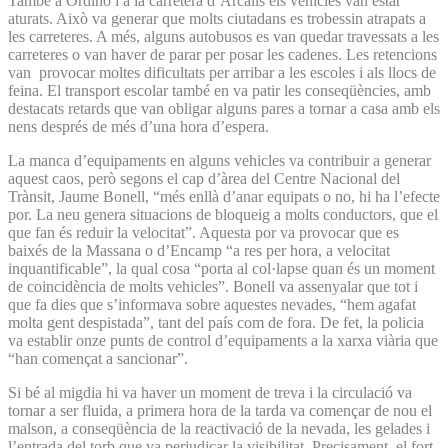
També a Ordino i a la carretera d’Arcalís els vehicles van estar
aturats. Això va generar que molts ciutadans es trobessin atrapats a
les carreteres. A més, alguns autobusos es van quedar travessats a les
carreteres o van haver de parar per posar les cadenes. Les retencions
van provocar moltes dificultats per arribar a les escoles i als llocs de
feina. El transport escolar també en va patir les conseqüències, amb
destacats retards que van obligar alguns pares a tornar a casa amb els
nens després de més d’una hora d’espera.
La manca d’equipaments en alguns vehicles va contribuir a generar
aquest caos, però segons el cap d’àrea del Centre Nacional del
Trànsit, Jaume Bonell, “més enllà d’anar equipats o no, hi ha l’efecte
por. La neu genera situacions de bloqueig a molts conductors, que el
que fan és reduir la velocitat”. Aquesta por va provocar que es
baixés de la Massana o d’Encamp “a res per hora, a velocitat
inquantificable”, la qual cosa “porta al col·lapse quan és un moment
de coincidència de molts vehicles”. Bonell va assenyalar que tot i
que fa dies que s’informava sobre aquestes nevades, “hem agafat
molta gent despistada”, tant del país com de fora. De fet, la policia
va establir onze punts de control d’equipaments a la xarxa viària que
“han començat a sancionar”.
Si bé al migdia hi va haver un moment de treva i la circulació va
tornar a ser fluida, a primera hora de la tarda va començar de nou el
malson, a conseqüència de la reactivació de la nevada, les gelades i
l’entrada del torb que va perjudicar la visibilitat. Precisament, el fort