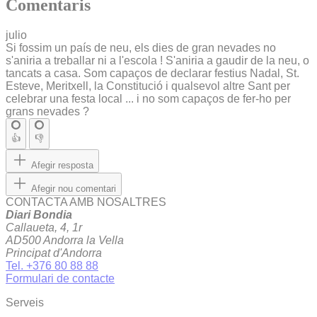
Comentaris
julio
Si fossim un país de neu, els dies de gran nevades no
s'aniria a treballar ni a l'escola ! S'aniria a gaudir de la neu, o
tancats a casa. Som capaços de declarar festius Nadal, St.
Esteve, Meritxell, la Constitució i qualsevol altre Sant per
celebrar una festa local ... i no som capaços de fer-ho per
grans nevades ?
👍
👎
Afegir resposta
Afegir nou comentari
CONTACTA AMB NOSALTRES
Diari Bondia
Callaueta, 4, 1r
AD500 Andorra la Vella
Principat d'Andorra
Tel. +376 80 88 88
Formulari de contacte
Serveis