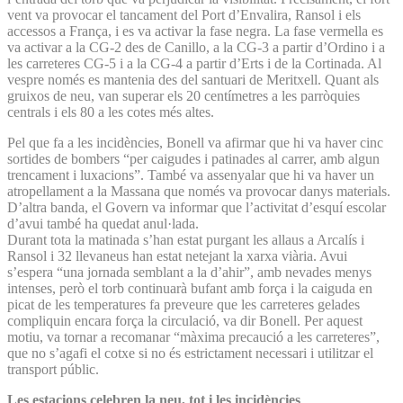
vent va provocar el tancament del Port d’Envalira, Ransol i els
accessos a França, i es va activar la fase negra. La fase vermella es
va activar a la CG-2 des de Canillo, a la CG-3 a partir d’Ordino i a
les carreteres CG-5 i a la CG-4 a partir d’Erts i de la Cortinada. Al
vespre només es mantenia des del santuari de Meritxell. Quant als
gruixos de neu, van superar els 20 centímetres a les parròquies
centrals i els 80 a les cotes més altes.
Pel que fa a les incidències, Bonell va afirmar que hi va haver cinc
sortides de bombers “per caigudes i patinades al carrer, amb algun
trencament i luxacions”. També va assenyalar que hi va haver un
atropellament a la Massana que només va provocar danys materials.
D’altra banda, el Govern va informar que l’activitat d’esquí escolar
d’avui també ha quedat anul·lada.
Durant tota la matinada s’han estat purgant les allaus a Arcalís i
Ransol i 32 llevaneus han estat netejant la xarxa viària. Avui
s’espera “una jornada semblant a la d’ahir”, amb nevades menys
intenses, però el torb continuarà bufant amb força i la caiguda en
picat de les temperatures fa preveure que les carreteres gelades
compliquin encara força la circulació, va dir Bonell. Per aquest
motiu, va tornar a recomanar “màxima precaució a les carreteres”,
que no s’agafi el cotxe si no és estrictament necessari i utilitzar el
transport públic.
Les estacions celebren la neu, tot i les incidències