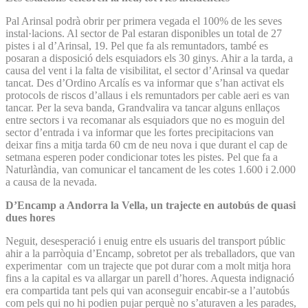
Pal Arinsal podrà obrir per primera vegada el 100% de les seves
instal·lacions. Al sector de Pal estaran disponibles un total de 27
pistes i al d’Arinsal, 19. Pel que fa als remuntadors, també es
posaran a disposició dels esquiadors els 30 ginys. Ahir a la tarda, a
causa del vent i la falta de visibilitat, el sector d’Arinsal va quedar
tancat. Des d’Ordino Arcalís es va informar que s’han activat els
protocols de riscos d’allaus i els remuntadors per cable aeri es van
tancar. Per la seva banda, Grandvalira va tancar alguns enllaços
entre sectors i va recomanar als esquiadors que no es moguin del
sector d’entrada i va informar que les fortes precipitacions van
deixar fins a mitja tarda 60 cm de neu nova i que durant el cap de
setmana esperen poder condicionar totes les pistes. Pel que fa a
Naturlàndia, van comunicar el tancament de les cotes 1.600 i 2.000
a causa de la nevada.
D’Encamp a Andorra la Vella, un trajecte en autobús de quasi
dues hores
Neguit, desesperació i enuig entre els usuaris del transport públic
ahir a la parròquia d’Encamp, sobretot per als treballadors, que van
experimentar com un trajecte que pot durar com a molt mitja hora
fins a la capital es va allargar un parell d’hores. Aquesta indignació
era compartida tant pels qui van aconseguir encabir-se a l’autobús
com pels qui no hi podien pujar perquè no s’aturaven a les parades,