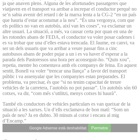
ja que anaven plens. Alguna de les afortunades passatgeres que
viatjaven en el transport va arribar a increpar el conductor perquè no
se’n sabia avenir del retard i de la marxa lenta a la CG-2 “en un país
que hauria d’estar acostumat a la neu”. “És una vergonya, com que
els polítics no van en autobús, així van les coses”, va exclamar un
altre usuari. La situació, a més, va causar certa por quan en una de
les rotondes abans de FEDA, el conductor va voler posar cadenes i
es va trobar que una d’elles estava trencada. El Jaume, en canvi, va
ser un dels usuaris que va arribar a veure passar fins a cinc
autobusos abans de poder pujar a un i es va haver d’esperar a la
parada dels Pastoressos una hora per aconseguir-ho. “Quin xou”,
repetia, mentre ho comentava amb els companys de feina. En aquest
sentit, Bonell va voler “trencar una llança” a favor del transport
públic i va assenyalar que les companyies estan preparades. El
problema, va precisar, és que “si no tenim capacitat de treure
vehicles de la carretera, l’autobús no pot passar”. Un autobús són 60
cotxes, va dir, “com més s’utilitzi, menys cotxes hi haurà”.
També els conductors de vehicles particulars es van queixar de la
situació a les xarxes. Un d’ells exclamava de bon matí: “Som un
país de neu? Ja en dubto. 30 minuts al cotxe i encara al mig
d’Encamp.”
Permetre
Google Adsense està deshabilitat.