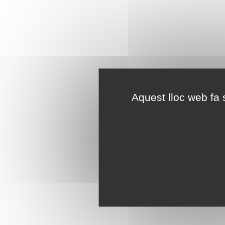
Aquest lloc web fa s