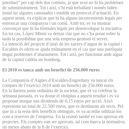
prioritari” per cap dels dos comuns, ja que avui no hi ha problemes
de subministrament. Tot i així, s’hi està treballant i només falten
instal·lar algunes canonades i establir un protocol d’actuació. En
aquest sentit, va explicar que hi ha alguns inconvenients legals per
entroncar una companyia i un comú. Amb tot, es va mostrar
convençut que hi ha fórmules legals per desenvolupar la iniciativa.
En tot cas, López Mirmi va deixar clar que no s’ha posat sobre la
taula la possibilitat que una sola empresa gestioni el servei.
La intenció del projecte d’unió de les xarxes d’aigua de la capital i
Escaldes és oferir-se ajuda mútuament en el cas que una parròquia
tingui problemes d’abastament. Tot i així, per funcionar amb aigua
de la capital caldria un bombeig.
El 2010 es tanca amb un benefici de 256.000 euros
La Companyia d’Aigües d’Escaldes-Engordany va tancar els
comptes de l’exercici 2010 amb un benefici de 256.000 euros.
En la darrera junta ordinària de la societat, que es va celebrar la
setmana passada, es va donar el vistiplau a aquest resultat i es va
proposar atorgar uns dividends de 0,15 euros per acció. Això
representa un total de 22.500 euros, que es destinaran als socis. Pel
que fa a la resta dels beneficis obtinguts, es va acordar utilitzar-los
com a reserves de l’empresa. En la reunió també es van aprovar els
projectes. Els comptes van ser aprovats, tal com marca la normativa,
sis mesos abans de la fi de l’exercici.