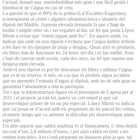
l’actual, donarà una maniobrabilitat més gran i una fàcil gestió i
distribució de l’aigua en cas de crisi.
La qüestió és que el 90% de la població d’Escaldes-Engordany
(corresponent al centre i algunes urbanitzacions) s’abasteix del
dipòsit del Madriu. Aquesta elevada demanda fa que s’hagi de
buidar i omplir entre sis i set vegades al dia, un fet que porta López
Mirmi a avisar que “estem jugant amb foc”. En aquest sentit, va
indicar que amb un nou dipòsit s’evitaria que l’aigua arribés tèrbola
a les llars en les èpoques de pluja o desglaç. Quan això es produeix,
els filtres han de funcionar les 24 hores del dia i es fan malbé. Avui
s’han de canviar molt sovint, cada dos anys, un fet que suposa una
despesa molt elevada.
Amb el nou dipòsit es pot fer descansar els filtres i utilitzar l’aigua
que es té en reserva. A més, en cas que es produís algun accident
que no permetés l’entrada d’aigua al dipòsit, amb un de més gran es
garantiria l’abastament a tota la parròquia.
Tot i que la infraestructura figura en el pressupost de Capesa per al
2011 i el projecte ja està fet, pateix un cert retard ja que cal
desenvolupar primer de tot un pla especial. López Mirmi va indicar
que cal posar-se d’acord amb els propietaris de les parcel·les veïnes,
al mateix temps que va admetre la dificultat per desenvolupar plans
especials.
Un altre aspecte que caldrà analitzar és el finançament. L’obra tindrà
un cost d’uns 2,8 milions d’euros, i per això caldrà recórrer a les
entitats bancàries. Ara s’està preparant un business plan ja que, tal