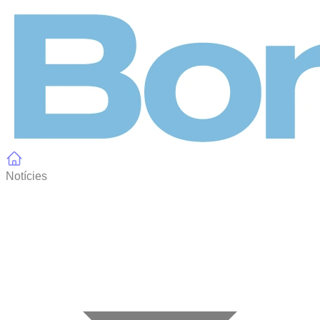
Panell de gestió de galetes
Notícies