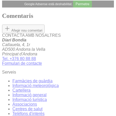
Permetre
Google Adsense està deshabilitat.
Comentaris
Afegir nou comentari
CONTACTA AMB NOSALTRES
Diari Bondia
Callaueta, 4, 1r
AD500 Andorra la Vella
Principat d'Andorra
Tel. +376 80 88 88
Formulari de contacte
Serveis
Farmàcies de guàrdia
Informació meteorològica
Cartellera
Informació general
Informació turística
Associacions
Centres de salut
Telèfons d'interès