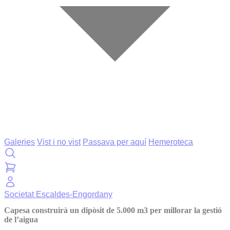
Galeries
Vist i no vist
Passava per aquí
Hemeroteca
Societat
Escaldes-Engordany
Capesa construirà un dipòsit de 5.000 m3 per millorar la gestió
de l’aigua