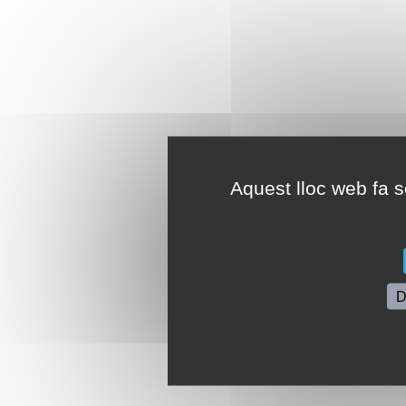
Aquest lloc web fa se
D