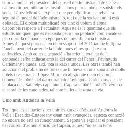
com va indicar el president del consell d’administració de Capesa,
cal invertir per millorar les instal·lacions però també per satisfer els
socis. López Mirmi va explicar que per adjudicar els treballs se
seguirà el model de l’administració, tot i que la societat no hi està
obligada. El dipòsit multiplicarà per cinc el volum d’aigua
disponible respecte a l’actualitat. Aquesta és la quantitat que els
estudis indiquen que es necessita per a una població com Escaldes i
per cobrir la demanda en èpoques de més afluència turística.
A més d’aquest projecte, en el pressupost del 2011 també hi figura
l’anellament del carrer de la Unió, unes obres que ja estan
enllestides. Amb aquesta actuació s’ha refet la totalitat de la
canonada i s’ha enllaçat amb la del carrer del Fener i l’avinguda
Carlemany i queda, així, tota la xarxa unida. Les obres també han
solucionat el problema de fuites que hi havia en una zona amb molts
hotels i restaurants. López Mirmi va afegir que quan el Comú
comenci les obres del darrer tram de l’avinguda Carlemany, des de
la plaça dels Safareigs cap amunt, Capesa també haurà d’invertir en
el canvi de les canonades, tal com ha fet a la resta de via.
Unió amb Andorra la Vella
Tot i que les actuacions per unir les xarxes d’aigua d’Andorra la
Vella i Escaldes-Engordany estan molt avançades, aquesta connexió
no encara no està en funcionament. Segons va explicar el president
del consell d’administració de Capesa, aquest “no és un tema