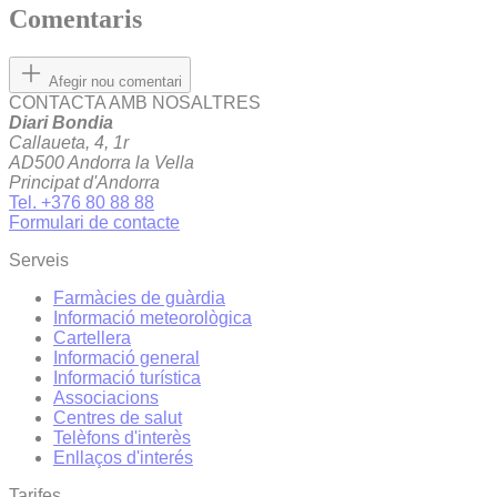
Comentaris
Afegir nou comentari
CONTACTA AMB NOSALTRES
Diari Bondia
Callaueta, 4, 1r
AD500 Andorra la Vella
Principat d'Andorra
Tel. +376 80 88 88
Formulari de contacte
Serveis
Farmàcies de guàrdia
Informació meteorològica
Cartellera
Informació general
Informació turística
Associacions
Centres de salut
Telèfons d'interès
Enllaços d'interés
Tarifes