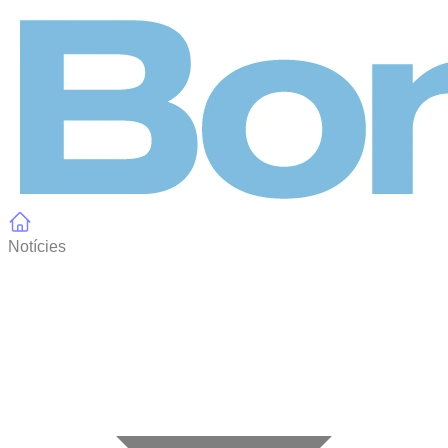
Panell de gestió de galetes
Notícies