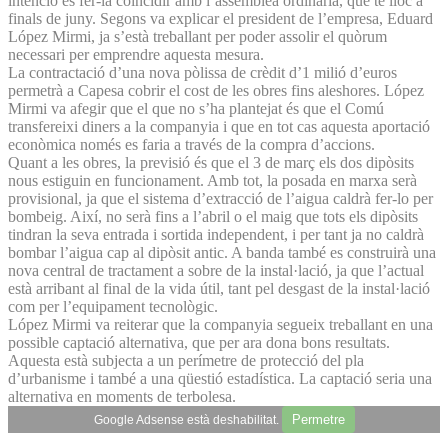
intenció és fer-la coincidir amb l’assemblea ordinària, que té lloc a
finals de juny. Segons va explicar el president de l’empresa, Eduard
López Mirmi, ja s’està treballant per poder assolir el quòrum
necessari per emprendre aquesta mesura.
La contractació d’una nova pòlissa de crèdit d’1 milió d’euros
permetrà a Capesa cobrir el cost de les obres fins aleshores. López
Mirmi va afegir que el que no s’ha plantejat és que el Comú
transfereixi diners a la companyia i que en tot cas aquesta aportació
econòmica només es faria a través de la compra d’accions.
Quant a les obres, la previsió és que el 3 de març els dos dipòsits
nous estiguin en funcionament. Amb tot, la posada en marxa serà
provisional, ja que el sistema d’extracció de l’aigua caldrà fer-lo per
bombeig. Així, no serà fins a l’abril o el maig que tots els dipòsits
tindran la seva entrada i sortida independent, i per tant ja no caldrà
bombar l’aigua cap al dipòsit antic. A banda també es construirà una
nova central de tractament a sobre de la instal·lació, ja que l’actual
està arribant al final de la vida útil, tant pel desgast de la instal·lació
com per l’equipament tecnològic.
López Mirmi va reiterar que la companyia segueix treballant en una
possible captació alternativa, que per ara dona bons resultats.
Aquesta està subjecta a un perímetre de protecció del pla
d’urbanisme i també a una qüestió estadística. La captació seria una
alternativa en moments de terbolesa.
Permetre
Google Adsense està deshabilitat.