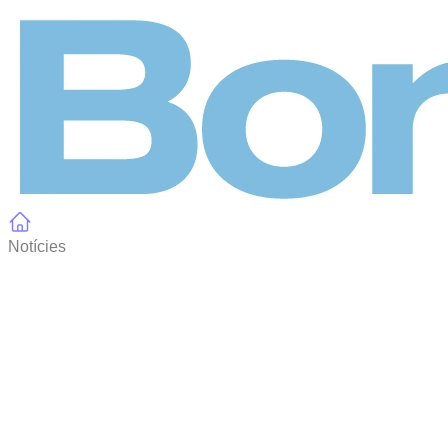
Panell de gestió de galetes
Notícies