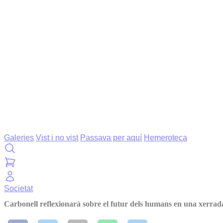
Galeries
Vist i no vist
Passava per aquí
Hemeroteca
Societat
Carbonell reflexionarà sobre el futur dels humans en una xerra