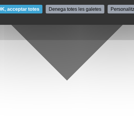
K, acceptar totes
Denega totes les galetes
Personalit