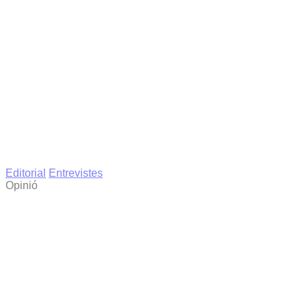
Editorial
Entrevistes
Opinió