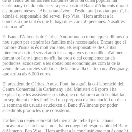
de la venda de samarretes solidàries de la 6a cursa popular illa
Carlemany i el donatiu servirà per abastir el Banc d'Aliments durant
els propers mesos. "Abans tancàvem a l'estiu, ara ja no tanquem", ha
admès el responsable del servei, Pep Visa. "Hem arribat a la
conclusió que tant és que hi hagi dues com 50 persones. Nosaltres
estem aquí".
El Banc d'Aliments de Càritas Andorrana ha rebut aquest dilluns un
nou suport per atendre les famílies més necessitades. Encara que el
nombre d'usuaris és molt variable, els responsables de Càritas
intenten abastir el servei amb les campanyes de recollida d'aliments
durant tot l'any i quan no n'hi ha prou o cal complementar els
productes, acudeixen a les donacions econòmiques com la de la
venda de samarretes solidàries de la cursa illa Carlemany d'enguany,
que arriba als 6.000 euros.
El president de Càritas, Agustí Font, ha agraït la col·laboració del
Centre Comercial illa Carlemany i del Ministeri d'Esports i ha
explicat que les assistentes socials que col·laboren amb l'entitat fan
un seguiment de les famílies i una proposta d'alimentació i un dia a
la setmana els usuaris acudeixen al Banc d'Aliments per poder
accedir als productes que considerin.
L'afluència depèn sobretot del mercat de treball però "abans
tancàvem a l'estiu i ara ja no", ha reconegut el responsable del Banc
d'Aliments, Pep Visa. "Hem arribat a la conclusió que tant és que hi