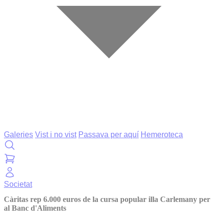
Galeries
Vist i no vist
Passava per aquí
Hemeroteca
Societat
Càritas rep 6.000 euros de la cursa popular illa Carlemany per
al Banc d'Aliments