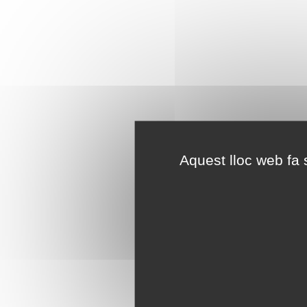
Aquest lloc web fa s