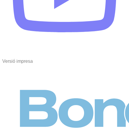
Versió impresa