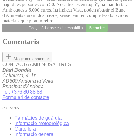
hagi dues persones com 50. Nosaltres estem aquí", ha manifestat.
Amb aquests 6.000 euros, ha indicat Visa, poden abastir el Banc
d'Aliments durant dos mesos, sense tenir en compte les donacions
materials que puguin rebre.
Permetre
Google Adsense està deshabilitat.
Comentaris
Afegir nou comentari
CONTACTA AMB NOSALTRES
Diari Bondia
Callaueta, 4, 1r
AD500 Andorra la Vella
Principat d'Andorra
Tel. +376 80 88 88
Formulari de contacte
Serveis
Farmàcies de guàrdia
Informació meteorològica
Cartellera
Informació general