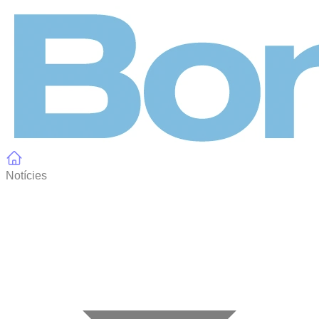
Panell de gestió de galetes
Notícies