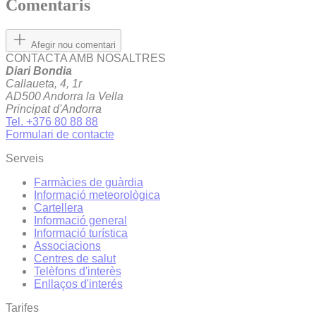
Comentaris
Afegir nou comentari
CONTACTA AMB NOSALTRES
Diari Bondia
Callaueta, 4, 1r
AD500 Andorra la Vella
Principat d'Andorra
Tel. +376 80 88 88
Formulari de contacte
Serveis
Farmàcies de guàrdia
Informació meteorològica
Cartellera
Informació general
Informació turística
Associacions
Centres de salut
Telèfons d'interès
Enllaços d'interés
Tarifes