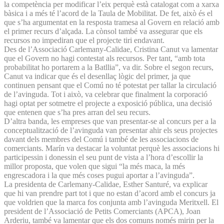
la competència per modificar l’eix perquè està catalogat com a xarxa
bàsica i a més té l’acord de la Taula de Mobilitat. De fet, això és el
que s’ha argumentat en la resposta tramesa al Govern en relació amb
el primer recurs d’alçada. La cònsol també va assegurar que els
recursos no impediran que el projecte tiri endavant.
Des de l’Associació Carlemany-Calidae, Cristina Canut va lamentar
que el Govern no hagi contestat als recursos. Per tant, “amb tota
probabilitat ho portarem a la Batllia”, va dir. Sobre el segon recurs,
Canut va indicar que és el desenllaç lògic del primer, ja que
continuen pensant que el Comú no té potestat per tallar la circulació
de l’avinguda. Tot i això, va celebrar que finalment la corporació
hagi optat per sotmetre el projecte a exposició pública, una decisió
que entenen que s’ha pres arran del seu recurs.
D’altra banda, les empreses que van presentar-se al concurs per a la
conceptualització de l’avinguda van presentar ahir els seus projectes
davant dels membres del Comú i també de les associacions de
comerciants. Marín va destacar la voluntat perquè les associacions hi
participessin i donessin el seu punt de vista a l’hora d’escollir la
millor proposta, que volen que sigui “la més maca, la més
engrescadora i la que més coses pugui aportar a l’avinguda”.
La presidenta de Carlemany-Calidae, Esther Santuré, va explicar
que hi van prendre part tot i que no estan d’acord amb el concurs ja
que voldrien que la marca fos conjunta amb l’avinguda Meritxell. El
president de l’Associació de Petits Comerciants (APCA), Joan
Arderiu, també va lamentar que els dos comuns només mirin per la