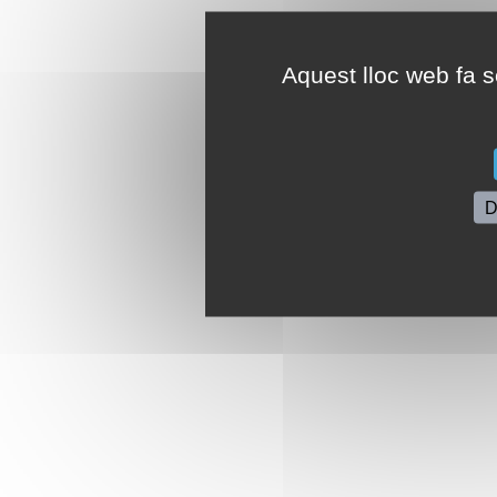
Aquest lloc web fa se
D