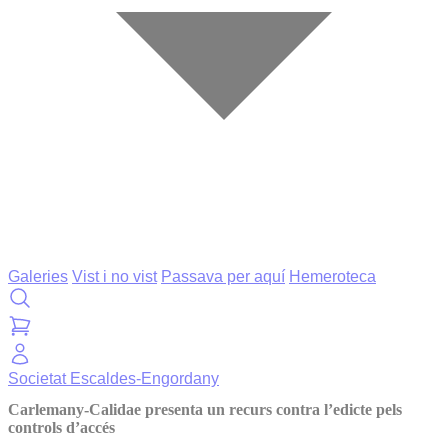
Galeries
Vist i no vist
Passava per aquí
Hemeroteca
Societat
Escaldes-Engordany
Carlemany-Calidae presenta un recurs contra l’edicte pels
controls d’accés