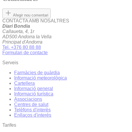
Afegir nou comentari
CONTACTA AMB NOSALTRES
Diari Bondia
Callaueta, 4, 1r
AD500 Andorra la Vella
Principat d'Andorra
Tel. +376 80 88 88
Formulari de contacte
Serveis
Farmàcies de guàrdia
Informació meteorològica
Cartellera
Informació general
Informació turística
Associacions
Centres de salut
Telèfons d'interès
Enllaços d'interés
Tarifes