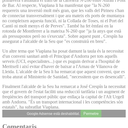
primavera s'asfaltarà el tram de la carretera N-260 entre Adrall i Pont
de Bar. Al respecte, Viaplana li ha manifestat que "la N-260
requereix una inversió molt més gran, que les valls del Pirineu s'han
de connectar transversalment i que ara mateix els ports de muntanya
no compleixen aquesta funció, ni la Collada de Toses, ni el Port del
Cantó ni molt menys el de Perves". També ha fet èmfasi en la
rotonda de Montferrer a la mateixa N-260 que "ja fa anys que està
als pressupostos però no s'executa". Sobre aquest punt , Crespín ha
assegurat a l'alcalde de la Seu que "es construirà en breu".
Un altre tema que Viaplana ha posat damunt la taula és la necessitat
d'un conveni sanitari amb el Principat d'Andorra per tots aquells
serveis (UCI, especialistes...) que es puguin derivar a l'hospital de
Meritxell i així evitar d'haver de baixar a l'Arnau de Vilanova de
Lleida. L'alcalde de la Seu li ha remarcat que aquest conveni, que es
troba aturat al Ministerio de Sanidad, "necessitem que es desencalli".
Finalment l'alcalde de la Seu ha remarcat a José Crespín la necessitat
que el govern de l'estat faciliti una reducció tarifària i un augment de
freqüències del transport públic que enllaça la capital de l'Alt Urgell
amb Andorra. "És un transport internacional i les competències són
estatals", ha subratllat Viaplana.
Permetre
Google Adsense està deshabilitat.
Comentaris