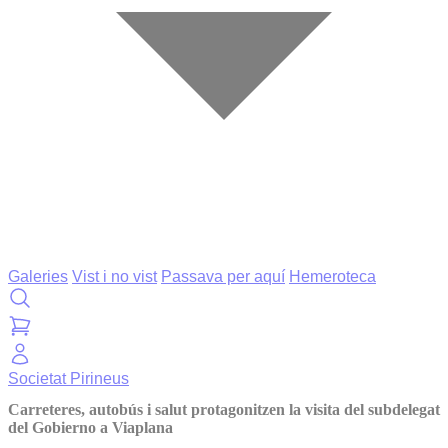
Galeries
Vist i no vist
Passava per aquí
Hemeroteca
Societat
Pirineus
Carreteres, autobús i salut protagonitzen la visita del subdelegat
del Gobierno a Viaplana