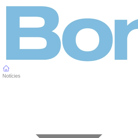
Panell de gestió de galetes
Notícies