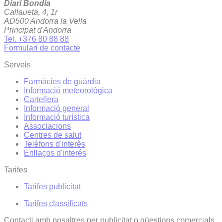
Diari Bondia
Callaueta, 4, 1r
AD500 Andorra la Vella
Principat d'Andorra
Tel. +376 80 88 88
Formulari de contacte
Serveis
Farmàcies de guàrdia
Informació meteorològica
Cartellera
Informació general
Informació turística
Associacions
Centres de salut
Telèfons d'interès
Enllaços d'interés
Tarifes
Tarifes publicitat
Tarifes classificats
Contacti amb nosaltres per publicitat o qüestions comercials