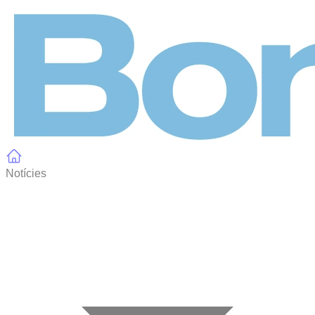
Panell de gestió de galetes
Notícies