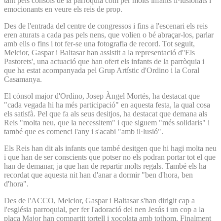
tant pels cònsols de la parròquia com per molts infants il·lusionats i
emocionants en veure els reis de prop.
Des de l'entrada del centre de congressos i fins a l'escenari els reis
eren aturats a cada pas pels nens, que volien o bé abraçar-los, parlar
amb ells o fins i tot fer-se una fotografia de record. Tot seguit,
Melcior, Gaspar i Baltasar han assistit a la representació d''Els
Pastorets', una actuació que han ofert els infants de la parròquia i
que ha estat acompanyada pel Grup Artístic d'Ordino i la Coral
Casamanya.
El cònsol major d'Ordino, Josep Àngel Mortés, ha destacat que
"cada vegada hi ha més participació" en aquesta festa, la qual cosa
els satisfà. Pel que fa als seus desitjos, ha destacat que demana als
Reis "molta neu, que la necessitem" i que siguem "més solidaris" i
també que es comenci l'any i s'acabi "amb il·lusió".
Els Reis han dit als infants que també desitgen que hi hagi molta neu
i que han de ser conscients que potser no els podran portar tot el que
han de demanar, ja que han de repartir molts regals. També els ha
recordat que aquesta nit han d'anar a dormir "ben d'hora, ben
d'hora".
Des de l'ACCO, Melcior, Gaspar i Baltasar s'han dirigit cap a
l'església parroquial, per fer l'adoració del nen Jesús i un cop a la
plaça Major han compartit tortell i xocolata amb tothom. Finalment