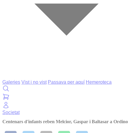
Galeries
Vist i no vist
Passava per aquí
Hemeroteca
Societat
Centenars d'infants reben Melcior, Gaspar i Baltasar a Ordino