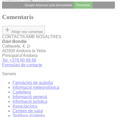
Permetre
Google Adsense està deshabilitat.
Comentaris
Afegir nou comentari
CONTACTA AMB NOSALTRES
Diari Bondia
Callaueta, 4, 1r
AD500 Andorra la Vella
Principat d'Andorra
Tel. +376 80 88 88
Formulari de contacte
Serveis
Farmàcies de guàrdia
Informació meteorològica
Cartellera
Informació general
Informació turística
Associacions
Centres de salut
Telèfons d'interès