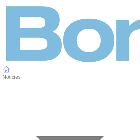
Panell de gestió de galetes
Notícies