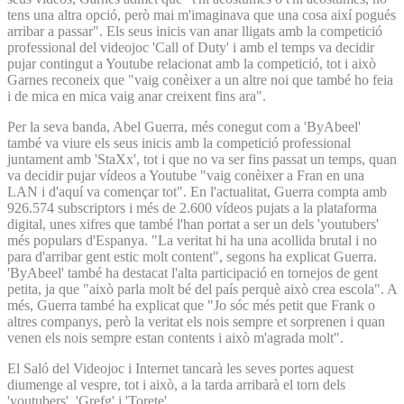
tens una altra opció, però mai m'imaginava que una cosa així pogués
arribar a passar". Els seus inicis van anar lligats amb la competició
professional del videojoc 'Call of Duty' i amb el temps va decidir
pujar contingut a Youtube relacionat amb la competició, tot i això
Garnes reconeix que "vaig conèixer a un altre noi que també ho feia
i de mica en mica vaig anar creixent fins ara".
Per la seva banda, Abel Guerra, més conegut com a 'ByAbeel'
també va viure els seus inicis amb la competició professional
juntament amb 'StaXx', tot i que no va ser fins passat un temps, quan
va decidir pujar vídeos a Youtube "vaig conèixer a Fran en una
LAN i d'aquí va començar tot". En l'actualitat, Guerra compta amb
926.574 subscriptors i més de 2.600 vídeos pujats a la plataforma
digital, unes xifres que també l'han portat a ser un dels 'youtubers'
més populars d'Espanya. "La veritat hi ha una acollida brutal i no
para d'arribar gent estic molt content", segons ha explicat Guerra.
'ByAbeel' també ha destacat l'alta participació en tornejos de gent
petita, ja que "això parla molt bé del país perquè això crea escola". A
més, Guerra també ha explicat que "Jo sóc més petit que Frank o
altres companys, però la veritat els nois sempre et sorprenen i quan
venen els nois sempre estan contents i això m'agrada molt".
El Saló del Videojoc i Internet tancarà les seves portes aquest
diumenge al vespre, tot i això, a la tarda arribarà el torn dels
'youtubers', 'Grefg' i 'Torete'.