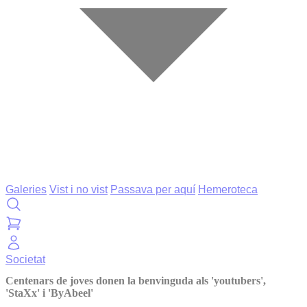
Galeries
Vist i no vist
Passava per aquí
Hemeroteca
Societat
Centenars de joves donen la benvinguda als 'youtubers',
'StaXx' i 'ByAbeel'