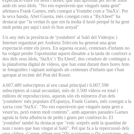
expectació entre els nens i nenes, que han aprofitat per fer-se fotos
amb els seus ídols. "No ens esperàvem que vingués tanta gent"
afirmava Frank Garnes, més conegut a Youtube com a 'StaXx'. Per
la seva banda, Abel Guerra, més conegut com a "ByAbeel" ha
destacat que "la veritat és que em fa molta il·lusió perquè hi ha gent
molt petita per aquí i això és bon senyal"
Un any més la presència de 'youtubers' al Saló del Videojoc i
Internet organitzat per Andorra Telecom ha generat una gran
expectació entre els joves. En aquesta ocasió, centenars d'infants no
ha volgut perdre l'oportunitat aquest dissabte a la tarda de conèixer a
dos dels seus ídols, 'StaXx' i 'ByAbeel', dos creadors de contingut a
la plataforma digital de vídeos, que han estat durant dues hores fent-
se fotografies i signant autògrafs als centenars d'infants que s'han
apropat al recinte del Prat del Roure.
4.607.489 subscriptors al seu canal principal i 6.007.598
subscriptors al canal secundari, més de 3.500 vídeos en total i
milions de reproduccions, aquests són els números d'un dels
'youtubers' més populars d'Espanya, Frank Garnes, més conegut a la
xarxa com 'StaXx'. "No ens esperàvem que vingués tanta gent a
veure'ns, però estem molt contents", amb aquestes paraules Garnes
agraïa la forta afluència de petits i grans per conèixer-lo. El
'youtuber' també ha destacat que "estic sorprès amb la quantitat de
nois i noies que han vingut al Saló". Pel que fa a la repercussió dels
seus vídeos, Garnes admet que "t'hi acostumes o t'hi acostumes, no