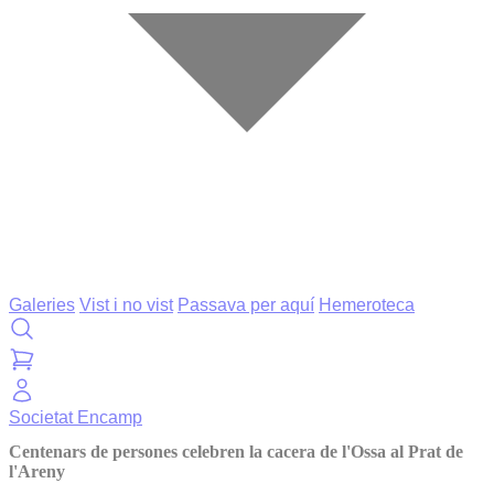
Galeries
Vist i no vist
Passava per aquí
Hemeroteca
Societat
Encamp
Centenars de persones celebren la cacera de l'Ossa al Prat de
l'Areny