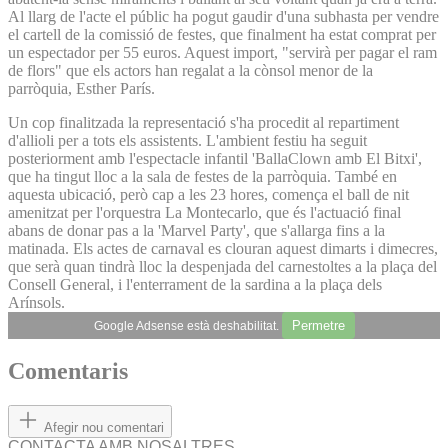
Al llarg de l'acte el públic ha pogut gaudir d'una subhasta per vendre
el cartell de la comissió de festes, que finalment ha estat comprat per
un espectador per 55 euros. Aquest import, "servirà per pagar el ram
de flors" que els actors han regalat a la cònsol menor de la
parròquia, Esther París.
Un cop finalitzada la representació s'ha procedit al repartiment
d'allioli per a tots els assistents. L'ambient festiu ha seguit
posteriorment amb l'espectacle infantil 'BallaClown amb El Bitxi',
que ha tingut lloc a la sala de festes de la parròquia. També en
aquesta ubicació, però cap a les 23 hores, comença el ball de nit
amenitzat per l'orquestra La Montecarlo, que és l'actuació final
abans de donar pas a la 'Marvel Party', que s'allarga fins a la
matinada. Els actes de carnaval es clouran aquest dimarts i dimecres,
que serà quan tindrà lloc la despenjada del carnestoltes a la plaça del
Consell General, i l'enterrament de la sardina a la plaça dels
Arínsols.
Permetre
Google Adsense està deshabilitat.
Comentaris
Afegir nou comentari
CONTACTA AMB NOSALTRES