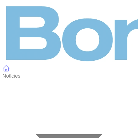
Panell de gestió de galetes
Notícies