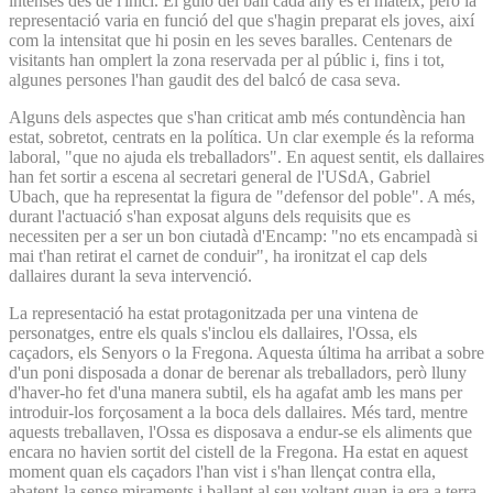
intenses des de l'inici. El guió del ball cada any és el mateix, però la
representació varia en funció del que s'hagin preparat els joves, així
com la intensitat que hi posin en les seves baralles. Centenars de
visitants han omplert la zona reservada per al públic i, fins i tot,
algunes persones l'han gaudit des del balcó de casa seva.
Alguns dels aspectes que s'han criticat amb més contundència han
estat, sobretot, centrats en la política. Un clar exemple és la reforma
laboral, "que no ajuda els treballadors". En aquest sentit, els dallaires
han fet sortir a escena al secretari general de l'USdA, Gabriel
Ubach, que ha representat la figura de "defensor del poble". A més,
durant l'actuació s'han exposat alguns dels requisits que es
necessiten per a ser un bon ciutadà d'Encamp: "no ets encampadà si
mai t'han retirat el carnet de conduir", ha ironitzat el cap dels
dallaires durant la seva intervenció.
La representació ha estat protagonitzada per una vintena de
personatges, entre els quals s'inclou els dallaires, l'Ossa, els
caçadors, els Senyors o la Fregona. Aquesta última ha arribat a sobre
d'un poni disposada a donar de berenar als treballadors, però lluny
d'haver-ho fet d'una manera subtil, els ha agafat amb les mans per
introduir-los forçosament a la boca dels dallaires. Més tard, mentre
aquests treballaven, l'Ossa es disposava a endur-se els aliments que
encara no havien sortit del cistell de la Fregona. Ha estat en aquest
moment quan els caçadors l'han vist i s'han llençat contra ella,
abatent-la sense miraments i ballant al seu voltant quan ja era a terra.