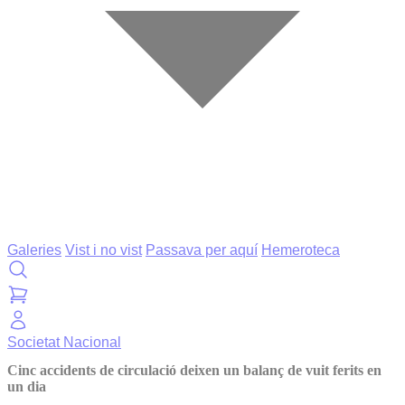
Galeries
Vist i no vist
Passava per aquí
Hemeroteca
Societat
Nacional
Cinc accidents de circulació deixen un balanç de vuit ferits en
un dia