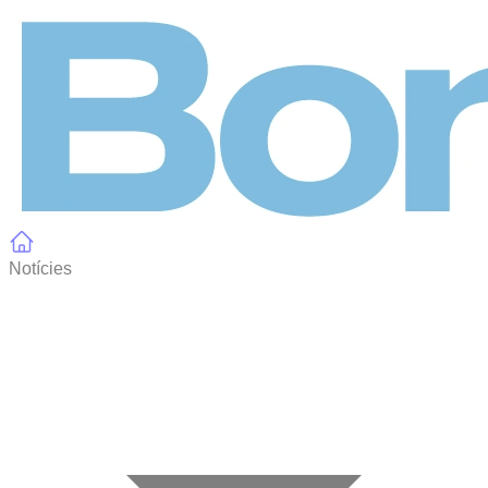
Panell de gestió de galetes
Notícies