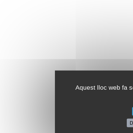
Aquest lloc web fa se
D