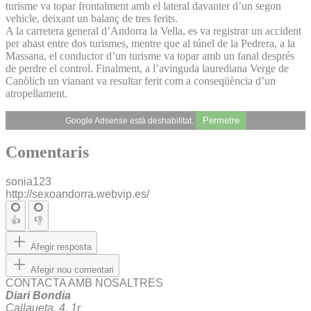
turisme va topar frontalment amb el lateral davanter d’un segon
vehicle, deixant un balanç de tres ferits.
A la carretera general d’Andorra la Vella, es va registrar un accident
per abast entre dos turismes, mentre que al túnel de la Pedrera, a la
Massana, el conductor d’un turisme va topar amb un fanal després
de perdre el control. Finalment, a l’avinguda laurediana Verge de
Canòlich un vianant va resultar ferit com a conseqüència d’un
atropellament.
Permetre
Google Adsense està deshabilitat.
Comentaris
sonia123
http://sexoandorra.webvip.es/
👍
👎
Afegir resposta
Afegir nou comentari
CONTACTA AMB NOSALTRES
Diari Bondia
Callaueta, 4, 1r