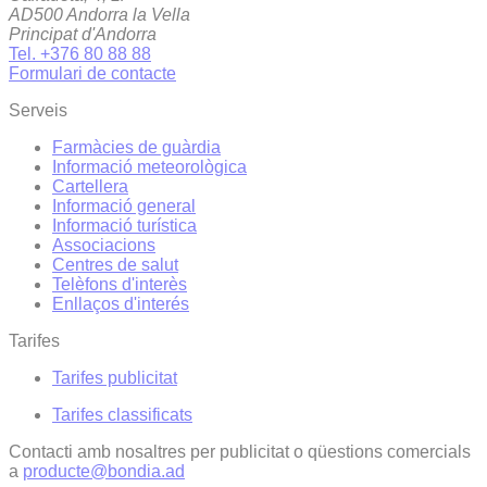
AD500 Andorra la Vella
Principat d'Andorra
Tel. +376 80 88 88
Formulari de contacte
Serveis
Farmàcies de guàrdia
Informació meteorològica
Cartellera
Informació general
Informació turística
Associacions
Centres de salut
Telèfons d'interès
Enllaços d'interés
Tarifes
Tarifes publicitat
Tarifes classificats
Contacti amb nosaltres per publicitat o qüestions comercials
a
producte@bondia.ad