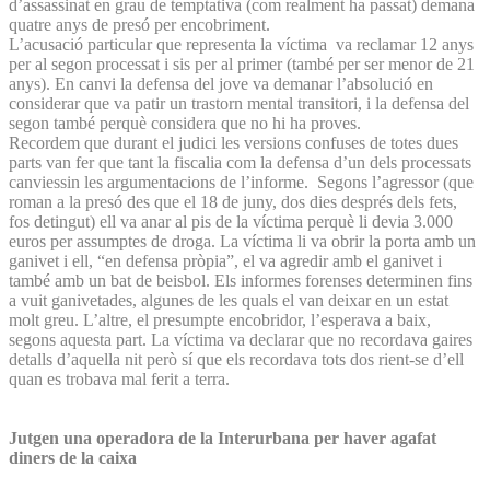
d’assassinat en grau de temptativa (com realment ha passat) demana
quatre anys de presó per encobriment.
L’acusació particular que representa la víctima va reclamar 12 anys
per al segon processat i sis per al primer (també per ser menor de 21
anys). En canvi la defensa del jove va demanar l’absolució en
considerar que va patir un trastorn mental transitori, i la defensa del
segon també perquè considera que no hi ha proves.
Recordem que durant el judici les versions confuses de totes dues
parts van fer que tant la fiscalia com la defensa d’un dels processats
canviessin les argumentacions de l’informe.
Segons l’agressor (que
roman a la presó des que el 18 de juny, dos dies després dels fets,
fos detingut) ell va anar al pis de la víctima perquè li devia 3.000
euros per assumptes de droga. La víctima li va obrir la porta amb un
ganivet i ell, “en defensa pròpia”, el va agredir amb el ganivet i
també amb un bat de beisbol. Els informes forenses determinen fins
a vuit ganivetades, algunes de les quals el van deixar en un estat
molt greu. L’altre, el presumpte encobridor, l’esperava a baix,
segons aquesta part. La víctima va declarar que no recordava gaires
detalls d’aquella nit però sí que els recordava tots dos rient-se d’ell
quan es trobava mal ferit a terra.
Jutgen una operadora de la Interurbana per haver agafat
diners de la caixa