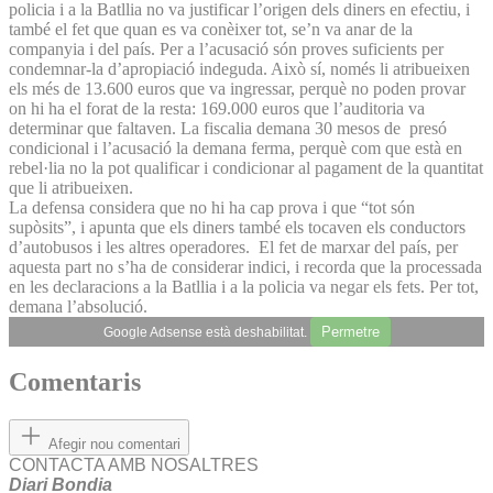
policia i a la Batllia no va justificar l’origen dels diners en efectiu, i
també el fet que quan es va conèixer tot, se’n va anar de la
companyia i del país. Per a l’acusació són proves suficients per
condemnar-la d’apropiació indeguda. Això sí, només li atribueixen
els més de 13.600 euros que va ingressar, perquè no poden provar
on hi ha el forat de la resta: 169.000 euros que l’auditoria va
determinar que faltaven. La fiscalia demana 30 mesos de presó
condicional i l’acusació la demana ferma, perquè com que està en
rebel·lia no la pot qualificar i condicionar al pagament de la quantitat
que li atribueixen.
La defensa considera que no hi ha cap prova i que “tot són
supòsits”, i apunta que els diners també els tocaven els conductors
d’autobusos i les altres operadores. El fet de marxar del país, per
aquesta part no s’ha de considerar indici, i recorda que la processada
en les declaracions a la Batllia i a la policia va negar els fets. Per tot,
demana l’absolució.
Permetre
Google Adsense està deshabilitat.
Comentaris
Afegir nou comentari
CONTACTA AMB NOSALTRES
Diari Bondia