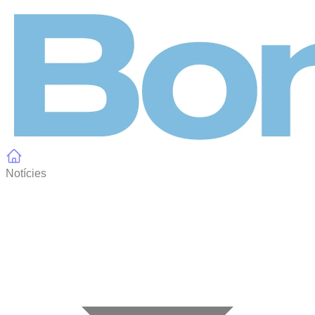
Panell de gestió de galetes
Notícies