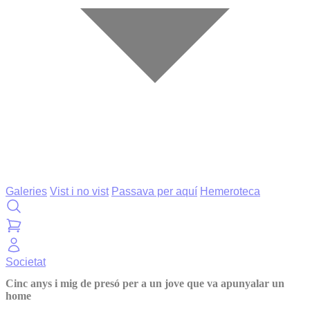
Galeries
Vist i no vist
Passava per aquí
Hemeroteca
Societat
Cinc anys i mig de presó per a un jove que va apunyalar un
home