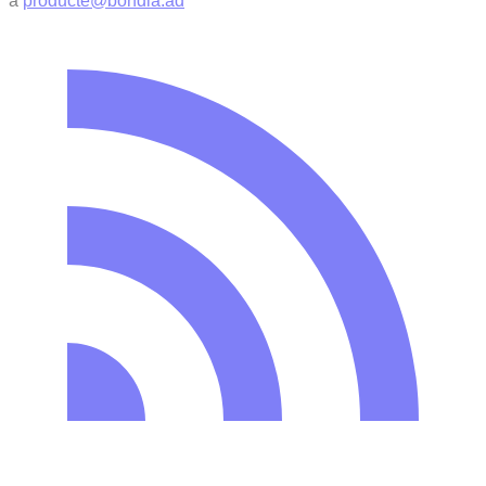
a
producte@bondia.ad