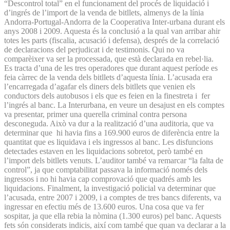
“Descontrol total” en el funcionament del procés de liquidació i
d’ingrés de l’import de la venda de bitllets, almenys de la línia
Andorra-Portugal-Andorra de la Cooperativa Inter-urbana durant els
anys 2008 i 2009. Aquesta és la conclusió a la qual van arribar ahir
totes les parts (fiscalia, acusació i defensa), després de la correlació
de declaracions del perjudicat i de testimonis. Qui no va
comparèixer va ser la processada, que està declarada en rebel·lia.
Es tracta d’una de les tres operadores que durant aquest període es
feia càrrec de la venda dels bitllets d’aquesta línia. L’acusada era
l’encarregada d’agafar els diners dels bitllets que venien els
conductors dels autobusos i els que es feien en la finestreta i fer
l’ingrés al banc. La Interurbana, en veure un desajust en els comptes
va presentar, primer una querella criminal contra persona
desconeguda. Això va dur a la realització d’una auditoria, que va
determinar que hi havia fins a 169.900 euros de diferència entre la
quantitat que es liquidava i els ingressos al banc. Les disfuncions
detectades estaven en les liquidacions sobretot, però també en
l’import dels bitllets venuts. L’auditor també va remarcar “la falta de
control”, ja que comptabilitat passava la informació només dels
ingressos i no hi havia cap comprovació que quadrés amb les
liquidacions. Finalment, la investigació policial va determinar que
l’acusada, entre 2007 i 2009, i a comptes de tres bancs diferents, va
ingressar en efectiu més de 13.600 euros. Una cosa que va fer
sospitar, ja que ella rebia la nòmina (1.300 euros) pel banc. Aquests
fets són considerats indicis, així com també que quan va declarar a la