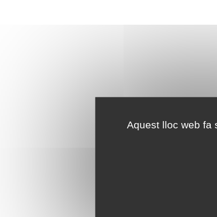
Aquest lloc web fa s