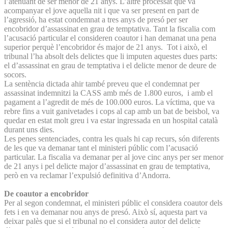
l’atenuant de ser menor de 21 anys. L’altre processat que va
acompanyar el jove aquella nit i que va ser present en part de
l’agressió, ha estat condemnat a tres anys de presó per ser
encobridor d’assassinat en grau de temptativa. Tant la fiscalia com
l’acusació particular el consideren coautor i han demanat una pena
superior perquè l’encobridor és major de 21 anys. Tot i això, el
tribunal l’ha absolt dels delictes que li imputen aquestes dues parts:
el d’assassinat en grau de temptativa i el delicte menor de deure de
socors.
La sentència dictada ahir també preveu que el condemnat per
assassinat indemnitzi la CASS amb més de 1.800 euros, i amb el
pagament a l’agredit de més de 100.000 euros. La víctima, que va
rebre fins a vuit ganivetades i cops al cap amb un bat de beisbol, va
quedar en estat molt greu i va estar ingressada en un hospital català
durant uns dies.
Les penes sentenciades, contra les quals hi cap recurs, són diferents
de les que va demanar tant el ministeri públic com l’acusació
particular. La fiscalia va demanar per al jove cinc anys per ser menor
de 21 anys i pel delicte major d’assassinat en grau de temptativa,
però en va reclamar l’expulsió definitiva d’Andorra.
De coautor a encobridor
Per al segon condemnat, el ministeri públic el considera coautor dels
fets i en va demanar nou anys de presó. Això sí, aquesta part va
deixar palès que si el tribunal no el considera autor del delicte