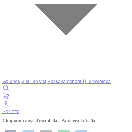
Galeries
Vist i no vist
Passava per aquí
Hemeroteca
Societat
Cinquanta anys d'escudella a Andorra la Vella