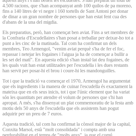
aquests anys i s'han beneït les escudelles. S'han preparat un total de
4.500 racions, que s'han acompanyat amb 100 quilos de pa moreno,
fins a 140 litres de vi negre i 160 tortells de Sant Antoni per donar
de dinar a un gran nombre de persones que han estat fent cua des
d'abans de la una del migdia.
Els preparatius, però, han començat ben aviat. Fins a set membres de
la Confraria d'Escudellaires s'han posat a treballar per deixar-ho tot a
punt a les cinc de la matinada. Tal com ha confirmat un dels
membres, Teo Armengol, "venim aviat perquè s'ha de fer el foc,
repassar i netejar les fogaines i l'aigua ja ha de començar a bullir a
les set del matí". En aquesta edició s'han instal·lat deu fogaines, de
les quals vuit han estat utilitzades per l'escudella i les dues restants
han servit per posar-hi el brou i coure-hi les mandonguilles.
Tot i que la tradició va començar el 1970, Armengol ha argumentat
que els ingredients i la manera de cuinar l'escudella és exactament la
mateixa que en els seus inicis, tot i que l'únic element que ha variat
són les quantitats per atendre el volum de persones que s'hi han
apropat. A més, s'ha dissenyat un plat commemoratiu de la festa amb
motiu dels 50 anys de l'escudella que els assistents han pogut
adquirir per un preu de 7 euros.
Aquesta tradició, tal com ha confirmat la cònsol major de la capital,
Conxita Marsol, està "molt consolidada" i compta amb una
perdurabilitat en el temps de "molts anys", ja que el comú