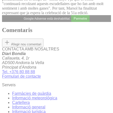
"continuarà recolzant aquests escudellaires que ho fan amb molt
sentiment i amb moltes ganes". Per tant, Marsol ha finalitzat
expressant que ja espera la celebració de la 51a edició.
Permetre
Google Adsense està deshabilitat.
Comentaris
Afegir nou comentari
CONTACTA AMB NOSALTRES
Diari Bondia
Callaueta, 4, 1r
AD500 Andorra la Vella
Principat d'Andorra
Tel. +376 80 88 88
Formulari de contacte
Serveis
Farmàcies de guàrdia
Informació meteorològica
Cartellera
Informació general
Informació turística