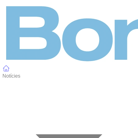
Panell de gestió de galetes
Notícies