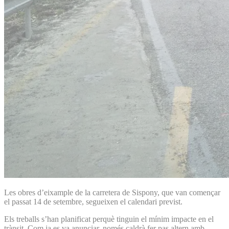
Les obres d’eixample de la carretera de Sispony, que van començar
el passat 14 de setembre, segueixen el calendari previst.
Els treballs s’han planificat perquè tinguin el mínim impacte en el
trànsit. Com ja es va anunciar, només caldrà fer pas altern amb