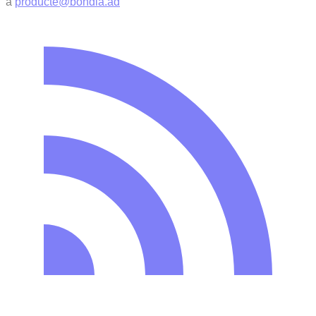
a
producte@bondia.ad