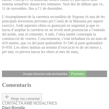
sistema semafòric durant tres setmanes. Serà des de dilluns que ve,
11 de novembre, fins a l’1 de desembre.
L’eixamplament de la carretera secundària de Sispony és una de les
principals inversions previstes pel Comú de la Massana per aquest
exercici. Amb aquestes obres es guanyarà en seguretat ja que es
tracta d’ampliar la carretera en un revolt molt pronunciat a l’entrada
del poble, sota el cementiri. A més, l’obra també contempla la
construcció de voreres. Concretament, s’està treballant en un tram de
410 metres, que va del punt quilomètric 0+540 al punt quilomètric
0+950. Les obres tindran un termini d’execució és de set mesos i,
per tant, es preveu tancar les obres al mes de març.
Permetre
Google Adsense està deshabilitat.
Comentaris
Afegir nou comentari
CONTACTA AMB NOSALTRES
Diari Bondia