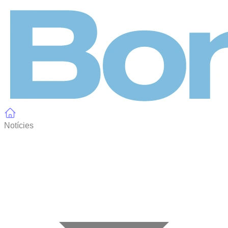
Panell de gestió de galetes
Notícies