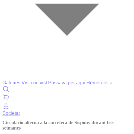
Galeries
Vist i no vist
Passava per aquí
Hemeroteca
Societat
Circulació alterna a la carretera de Sispony durant tres
setmanes