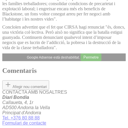
les famílies treballadores; consolidar condicions de precarietat i
explotació laboral; i engreixar encara més els beneficis de
Blackstone, un fons voltor conegut arreu per fer negoci amb
l’habitatge i les nostres vides".
Concloïen advertint que el fet que CIRSA hagi renunciat "és, doncs,
una victòria col·lectiva. Però això no significa que la batalla estigui
guanyada. Continuem denunciant qualsevol intent d’imposar
negocis que es lucrin de l’addicció, la pobresa i la destrucció de la
vida de la classe treballadora".
Permetre
Google Adsense està deshabilitat.
Comentaris
Afegir nou comentari
CONTACTA AMB NOSALTRES
Diari Bondia
Callaueta, 4, 1r
AD500 Andorra la Vella
Principat d'Andorra
Tel. +376 80 88 88
Formulari de contacte