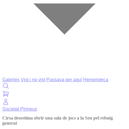
Galeries
Vist i no vist
Passava per aquí
Hemeroteca
Societat
Pirineus
Cirsa desestima obrir una sala de jocs a la Seu pel rebuig
generat