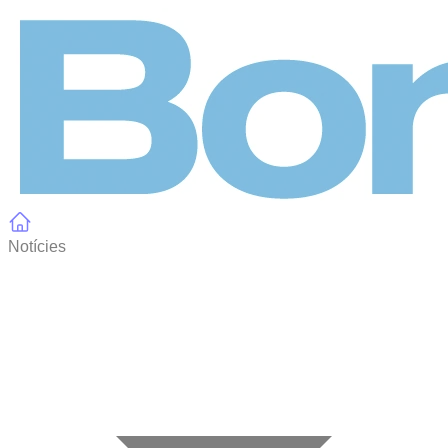
Panell de gestió de galetes
Notícies