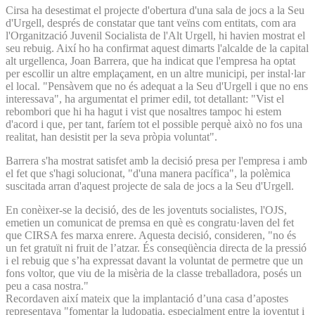
Cirsa ha desestimat el projecte d'obertura d'una sala de jocs a la Seu
d'Urgell, després de constatar que tant veïns com entitats, com ara
l'Organització Juvenil Socialista de l'Alt Urgell, hi havien mostrat el
seu rebuig. Així ho ha confirmat aquest dimarts l'alcalde de la capital
alt urgellenca, Joan Barrera, que ha indicat que l'empresa ha optat
per escollir un altre emplaçament, en un altre municipi, per instal·lar
el local. "Pensàvem que no és adequat a la Seu d'Urgell i que no ens
interessava", ha argumentat el primer edil, tot detallant: "Vist el
rebombori que hi ha hagut i vist que nosaltres tampoc hi estem
d'acord i que, per tant, faríem tot el possible perquè això no fos una
realitat, han desistit per la seva pròpia voluntat".
Barrera s'ha mostrat satisfet amb la decisió presa per l'empresa i amb
el fet que s'hagi solucionat, "d'una manera pacífica", la polèmica
suscitada arran d'aquest projecte de sala de jocs a la Seu d'Urgell.
En conèixer-se la decisió, des de les joventuts socialistes, l'OJS,
emetien un comunicat de premsa en què es congratu·laven del fet
que CIRSA fes marxa enrere.
Aquesta decisió, consideren, "no és
un fet gratuït ni fruit de l’atzar. És conseqüència directa de la pressió
i el rebuig que s’ha expressat davant la voluntat de permetre que un
fons voltor, que viu de la misèria de la classe treballadora, posés un
peu a casa nostra."
Recordaven així mateix que la implantació d’una casa d’apostes
representava "fomentar la ludopatia, especialment entre la joventut i